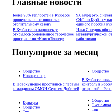
Главные новости
Более 95% теплосетей в Кузбассе
9,6 млрд руб. с нача
проверены на готовность к
СФР по Кузбассу на
отопительному сезону
единого пособия ку
В Кузбассе по нацпроекту
Илья Середюк обозн
открылось обновленное творческое
металлургической о
пространство «КнигоТворец»
работников
Популярное за месяц
Общество
Общество
Новокузнецк
В Кузбассе новы
В Новокузнецке простились с первым
контроль в Россе
командиром ОМОН Сергеем Добижей
отправкой в Респ
Общество
Культура
Экономика
Общество
Топ
Топ