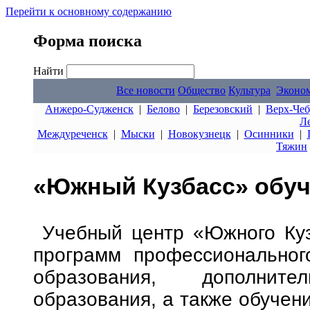
Перейти к основному содержанию
Форма поиска
Найти
Все новости
Общество
Культура
Эконо
Анжеро-Судженск
|
Белово
|
Березовский
|
Верх-Чеб
Л
Междуреченск
|
Мыски
|
Новокузнецк
|
Осинники
|
Тяжин
«Южный Кузбасс» обуч
Учебный центр «Южного Куз
программ профессионального
образования, дополнител
образования, а также обучени