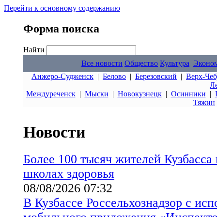
Перейти к основному содержанию
Форма поиска
Найти
Все новости
Общество
Культура
Эконо
Анжеро-Судженск
|
Белово
|
Березовский
|
Верх-Чеб
Л
Междуреченск
|
Мыски
|
Новокузнецк
|
Осинники
|
Тяжин
Новости
Более 100 тысяч жителей Кузбасса
школах здоровья
08/08/2026 07:32
В Кузбассе Россельхознадзор с ис