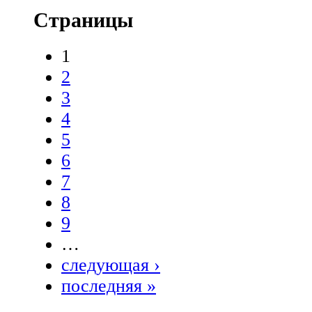
Страницы
1
2
3
4
5
6
7
8
9
…
следующая ›
последняя »