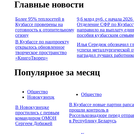
Главные новости
Более 95% теплосетей в
9,6 млрд руб. с начала 2026
Кузбассе проверены на
Отделение СФР по Кузбасс
готовность к отопительному
направило на выплату еди
сезону
пособия кузбасским семьям
В Кузбассе по нацпроекту
Илья Середюк обозначил г
открылось обновленное
успехи металлургической о
творческое пространство
наградил лучших работник
«КнигоТворец»
Популярное за месяц
Общество
Общество
Новокузнецк
В Кузбассе новые партии рапса
В Новокузнецке
прошли контроль в
простились с первым
Россельхознадзоре перед отпра
командиром ОМОН
в Республику Беларусь
Сергеем Добижей