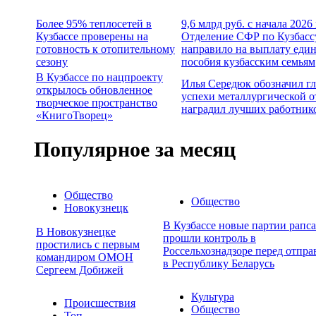
Более 95% теплосетей в
9,6 млрд руб. с начала 2026
Кузбассе проверены на
Отделение СФР по Кузбасс
готовность к отопительному
направило на выплату еди
сезону
пособия кузбасским семьям
В Кузбассе по нацпроекту
Илья Середюк обозначил г
открылось обновленное
успехи металлургической о
творческое пространство
наградил лучших работник
«КнигоТворец»
Популярное за месяц
Общество
Общество
Новокузнецк
В Кузбассе новые партии рапса
В Новокузнецке
прошли контроль в
простились с первым
Россельхознадзоре перед отпра
командиром ОМОН
в Республику Беларусь
Сергеем Добижей
Культура
Происшествия
Общество
Топ