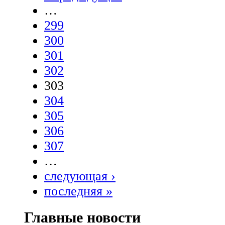
…
299
300
301
302
303
304
305
306
307
…
следующая ›
последняя »
Главные новости