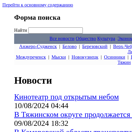
Перейти к основному содержанию
Форма поиска
Найти
Все новости
Общество
Культура
Эконо
Анжеро-Судженск
|
Белово
|
Березовский
|
Верх-Чеб
Л
Междуреченск
|
Мыски
|
Новокузнецк
|
Осинники
|
Тяжин
Новости
Кинотеатр под открытым небом
10/08/2024 04:44
В Тяжинском округе продолжается 
09/08/2024 18:32