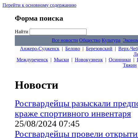
Перейти к основному содержанию
Форма поиска
Найти
Все новости
Общество
Культура
Эконо
Анжеро-Судженск
|
Белово
|
Березовский
|
Верх-Чеб
Л
Междуреченск
|
Мыски
|
Новокузнецк
|
Осинники
|
Тяжин
Новости
Росгвардейцы разыскали предп
краже спортивного инвентаря
25/08/2024 07:45
Росгвардейцы провели открыти