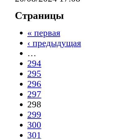
Страницы
« первая
‹ предыдущая
…
294
295
296
297
298
299
300
301