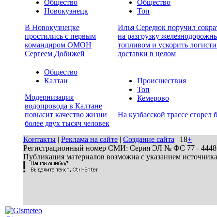
Общество
Общество
Новокузнецк
Топ
В Новокузнецке
Илья Середюк поручил сокра
простились с первым
на разгрузку железнодорожны
командиром ОМОН
топливом и ускорить логисти
Сергеем Добижей
доставки в целом
Общество
Калтан
Происшествия
Топ
Модернизация
Кемерово
водопровода в Калтане
повысит качество жизни
На кузбасской трассе сгорел 
более двух тысяч человек
Контакты
|
Реклама на сайте
|
Создание сайта
| 18
+
Регистрационный номер СМИ: Серия ЭЛ № ФС 77 - 44486 
Публикация материалов возможна с указанием источник