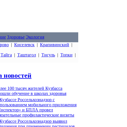
ние
Здоровье
Экология
рово
|
Киселевск
|
Крапивинский
|
|
Тайга
|
Таштагол
|
Тисуль
|
Топки
|
а новостей
лее 100 тысяч жителей Кузбасса
ошли обучение в школах здоровья
Кузбассе Россельхознадзор с
пользованием мобильного приложения
нспектор» и БПЛА провел
язательные профилактические визиты
Кузбассе Россельхознадзор выявил
рушения при применении пестицидов