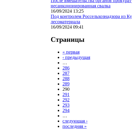
После вмешательства органов прокурат
несанкционированная свалка
16/09/2024 13:25
Под контролем Россельхознадзора из Ку
лесоматериала
16/09/2024 09:41
Страницы
« первая
‹ предыдущая
…
286
287
288
289
290
291
292
293
294
…
следующая ›
последняя »