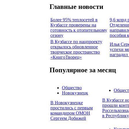
Главные новости
Более 95% теплосетей в
9,6 млрд 
Кузбассе проверены на
Отделени
готовность к отопительному
направил
сезону
пособия 
В Кузбассе по нацпроекту
Илья Сер
открылось обновленное
успехи м
творческое пространство
наградил
«КнигоТворец»
Популярное за месяц
Общество
Общест
Новокузнецк
В Кузбассе н
В Новокузнецке
прошли конт
простились с первым
Россельхозна
командиром ОМОН
в Республику
Сергеем Добижей