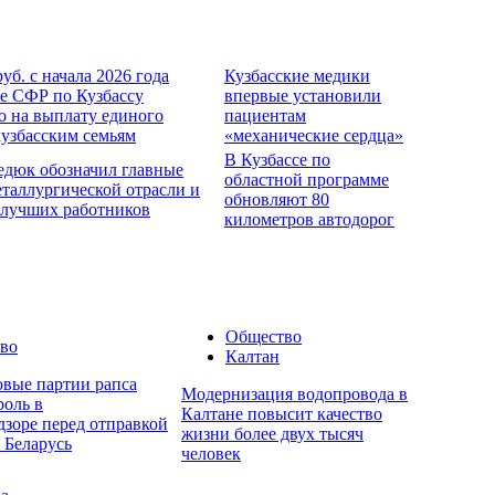
руб. с начала 2026 года
Кузбасские медики
е СФР по Кузбассу
впервые установили
о на выплату единого
пациентам
кузбасским семьям
«механические сердца»
В Кузбассе по
едюк обозначил главные
областной программе
еталлургической отрасли и
обновляют 80
 лучших работников
километров автодорог
Общество
во
Калтан
овые партии рапса
Модернизация водопровода в
роль в
Калтане повысит качество
дзоре перед отправкой
жизни более двух тысяч
 Беларусь
человек