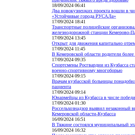
18/09/2024 06:41
Два новокузнецких проекта вошли в чи
«Устойчивые города РУСАЛа»
17/09/2024 18:41
Транспортные полицейские организова
железнодорожной станции Кемерово-П
17/09/2024 13:45
Открыт для движения капитально отре
17/09/2024 11:45
В Кемеровской области родители более
17/09/2024 09:35
Спортсмены Росгвардии из Кузбасса ст
военно-спортивному многоборью
17/09/2024 09:15
Врачам кузбасской больницы понадобил
пациента
17/09/2024 09:14
Юнармейцы из Кузбасса в числе победи
17/09/2024 01:30
Россельхознадзор выявил незаконный в
Кемеровской области-Кузбасса
16/09/2024 16:51
В Тяжине состоялся муниципальный эта
16/09/2024 16:32