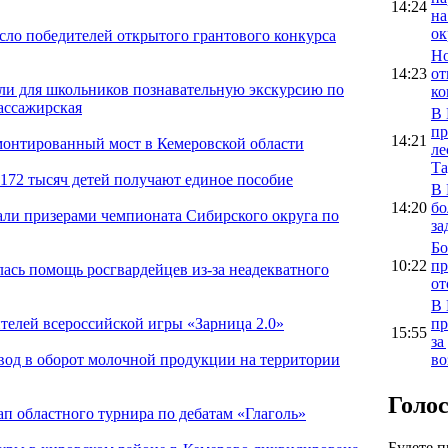
14:24
на
ок
сло победителей открытого грантового конкурса
Но
14:23
от
ли для школьников познавательную экскурсию по
ко
ассажирская
В 
пр
14:21
монтированный мост в Кемеровской области
ле
Та
 172 тысяч детей получают единое пособие
В 
14:20
бо
али призерами чемпионата Сибирского округа по
за
Бо
10:22
пр
ась помощь росгвардейцев из-за неадекватного
от
В 
пр
телей всероссийской игры «Зарница 2.0»
15:55
за
во
вод в оборот молочной продукции на территории
Голо
п областного турнира по дебатам «Глаголь»
Будете 