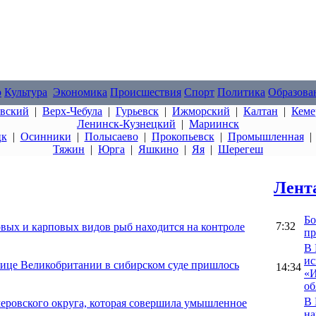
о
Культура
Экономика
Происшествия
Спорт
Политика
Образова
овский
|
Верх-Чебула
|
Гурьевск
|
Ижморский
|
Калтан
|
Кеме
Ленинск-Кузнецкий
|
Мариинск
цк
|
Осинники
|
Полысаево
|
Прокопьевск
|
Промышленная
Тяжин
|
Юрга
|
Яшкино
|
Яя
|
Шерегеш
Лент
Бо
7:32
овых и карповых видов рыб находится на контроле
пр
В 
ис
нице Великобритании в сибирском суде пришлось
14:34
«И
об
В 
еровского округа, которая совершила умышленное
на