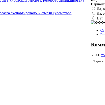
уры в кировском районе г. Кемерово ликвидирована
Вариан
Да, 
збасса экспортировано 65 тысяч кубометров
Да, 
Нет
Ст
Ре
Комм
23/06
те