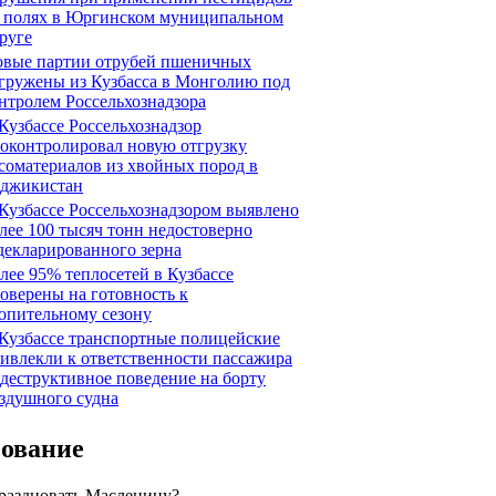
 полях в Юргинском муниципальном
руге
вые партии отрубей пшеничных
гружены из Кузбасса в Монголию под
нтролем Россельхознадзора
Кузбассе Россельхознадзор
оконтролировал новую отгрузку
соматериалов из хвойных пород в
джикистан
Кузбассе Россельхознадзором выявлено
лее 100 тысяч тонн недостоверно
декларированного зерна
лее 95% теплосетей в Кузбассе
оверены на готовность к
опительному сезону
Кузбассе транспортные полицейские
ивлекли к ответственности пассажира
 деструктивное поведение на борту
здушного судна
сование
праздновать Масленицу?