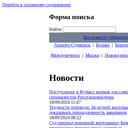
Перейти к основному содержанию
Форма поиска
Найти
Все новости
Обществ
Анжеро-Судженск
|
Белово
|
Берез
Междуреченск
|
Мыски
|
Новокузне
Новости
Поступление в Кузбасс кормов для сом
специалистов Россельхознадзора
18/09/2024 11:47
Трудности перевода: 34-летней житель
доказывать принадлежность завещания
18/09/2024 08:22
Суд признал виновной жительницу Кем
причинение тяжкого вреда здоровью