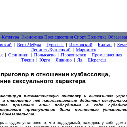
о
Культура
Экономика
Происшествия
Спорт
Политика
Образова
овский
|
Верх-Чебула
|
Гурьевск
|
Ижморский
|
Калтан
|
Кеме
Ленинск-Кузнецкий
|
Мариинск
цк
|
Осинники
|
Полысаево
|
Прокопьевск
|
Промышленная
Тяжин
|
Юрга
|
Яшкино
|
Яя
|
Шерегеш
 приговор в отношении кузбассовца,
ние сексуального характера
онстрируя пневматическую винтовку и высказывая угро
 в отношении неё насильственные действия сексуально
чное признание вины подсудимым в ходе судебног
овершении преступления была полностью установлен
 доказательств.
дела судом установлено, что подсудимый, находясь у себя дома
апно возникшего преступного умысла взял в руки пневматическ