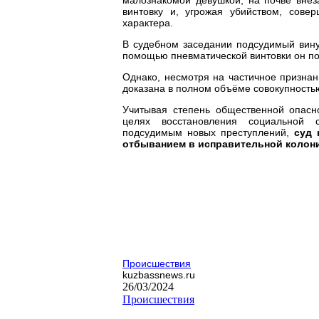
винтовку и, угрожая убийством, сове
характера.
В судебном заседании подсудимый вину
помощью пневматической винтовки он по
Однако, несмотря на частичное призна
доказана в полном объёме совокупностью
Учитывая степень общественной опасн
целях восстановления социальной 
подсудимым новых преступлений,
суд н
отбыванием в исправительной колон
Происшествия
kuzbassnews.ru
26/03/2024
Происшествия