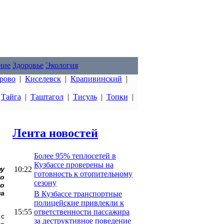
ние
Здоровье
Экология
рово
|
Киселевск
|
Крапивинский
|
|
Тайга
|
Таштагол
|
Тисуль
|
Топки
|
Лента новостей
Более 95% теплосетей в
Кузбассе проверены на
10:22
зу
готовность к отопительному
го
сезону
о
а
В Кузбассе транспортные
полицейские привлекли к
15:55
ответственности пассажира
 с
за деструктивное поведение
ую