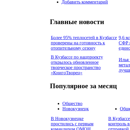
Добавить комментарий
Главные новости
Более 95% теплосетей в Кузбассе
9,6 м
проверены на готовность к
СФР п
отопительному сезону
едино
В Кузбассе по нацпроекту
Илья 
открылось обновленное
метал
творческое пространство
лучш
«КнигоТворец»
Популярное за месяц
Общество
Новокузнецк
Обще
В Новокузнецке
В Кузбасс
простились с первым
контроль в
командиром ОМОН
отправкой