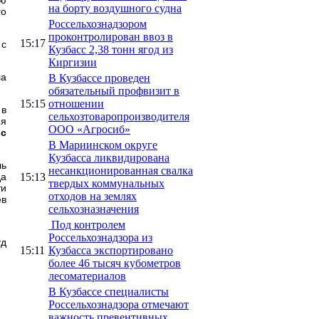
на борту воздушного судна
го
Россельхознадзором
проконтролирован ввоз в
15:17
 с
Кузбасс 2,38 тонн ягод из
Киргизии
ла
В Кузбассе проведен
обязательный профвизит в
15:15
отношении
 в
сельхозтоваропроизводителя
ия
ООО «Агросиб»
 с
В Мариинском округе
Кузбасса ликвидирована
ль
несанкционированная свалка
15:13
да
твердых коммунальных
ти
отходов на землях
ев
сельхозназначения
Под контролем
Россельхознадзора из
уд
15:11
Кузбасса экспортировано
более 46 тысяч кубометров
лесоматериалов
В Кузбассе специалисты
Россельхознадзора отмечают
важность превентивных