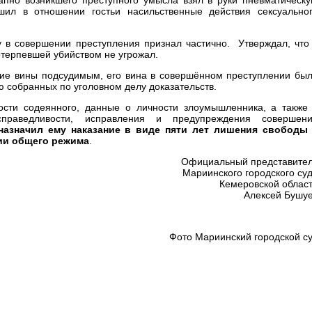
ршил в отношении гостьи насильственные действия сексуально
 в совершении преступления признал частично. Утверждал, что
терпевшей убийством не угрожал.
ние вины подсудимым, его вина в совершённом преступлении бы
 собранных по уголовном делу доказательств.
ости содеянного, данные о личности злоумышленника, а также
справедливости, исправления и предупреждения совершен
азначил ему наказание в виде пяти лет лишения свободы
ии общего режима
.
Официальный представите
Мариинского городского су
Кемеровской облас
Алексей Бушу
Фото Мариинский городской с