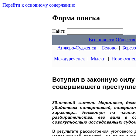
Перейти к основному содержанию
Форма поиска
Найти
Все новости
Обществ
Анжеро-Судженск
|
Белово
|
Берез
Междуреченск
|
Мыски
|
Новокузне
Вступил в законную силу
совершившего преступле
30-летний житель Мариинска, дем
убийством потерпевшей, совершил
характера. Несмотря на части
разбирательства, его вина в с
совокупностью исследованных судом
В результате рассмотрения уголовного 
малознакомой девушкой, на почве внез