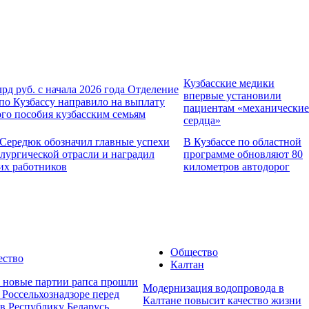
Кузбасские медики
лрд руб. с начала 2026 года Отделение
впервые установили
о Кузбассу направило на выплату
пациентам «механические
го пособия кузбасским семьям
сердца»
Середюк обозначил главные успехи
В Кузбассе по областной
лургической отрасли и наградил
программе обновляют 80
их работников
километров автодорог
Общество
ство
Калтан
е новые партии рапса прошли
Модернизация водопровода в
 Россельхознадзоре перед
Калтане повысит качество жизни
 в Республику Беларусь