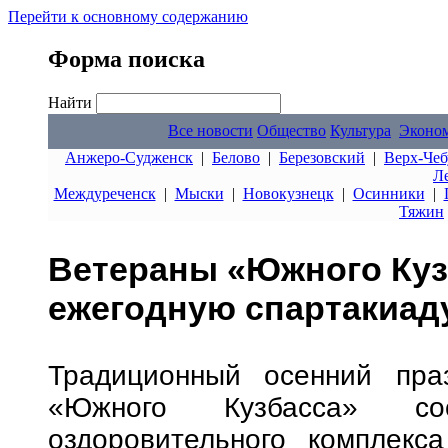
Перейти к основному содержанию
Форма поиска
Найти
Все новости
Общество
Культура
Эконо
Анжеро-Судженск
|
Белово
|
Березовский
|
Верх-Чеб
Л
Междуреченск
|
Мыски
|
Новокузнецк
|
Осинники
|
Тяжин
Ветераны «Южного Куз
ежегодную спартакиад
Традиционный осенний праз
«Южного Кузбасса» со
оздоровительного комплекс