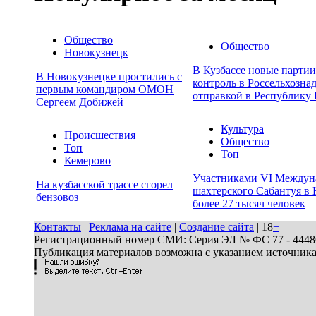
Общество
Общество
Новокузнецк
В Кузбассе новые парти
В Новокузнецке простились с
контроль в Россельхозна
первым командиром ОМОН
отправкой в Республику 
Сергеем Добижей
Культура
Происшествия
Общество
Топ
Топ
Кемерово
Участниками VI Междун
На кузбасской трассе сгорел
шахтерского Сабантуя в 
бензовоз
более 27 тысяч человек
Контакты
|
Реклама на сайте
|
Создание сайта
| 18
+
Регистрационный номер СМИ: Серия ЭЛ № ФС 77 - 44486 
Публикация материалов возможна с указанием источник