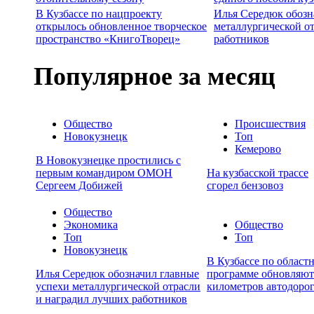
В Кузбассе по нацпроекту
Илья Середюк обозн
открылось обновленное творческое
металлургической о
пространство «КнигоТворец»
работников
Популярное за месяц
Общество
Происшествия
Новокузнецк
Топ
Кемерово
В Новокузнецке простились с
первым командиром ОМОН
На кузбасской трассе
Сергеем Добижей
сгорел бензовоз
Общество
Экономика
Общество
Топ
Топ
Новокузнецк
В Кузбассе по област
Илья Середюк обозначил главные
программе обновляют
успехи металлургической отрасли
километров автодоро
и наградил лучших работников