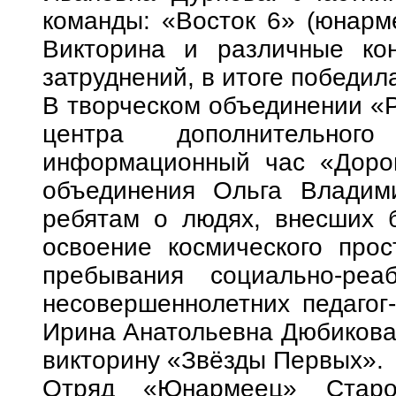
команды: «Восток 6» (юнарм
Викторина и различные ко
затруднений, в итоге победил
В творческом объединении «Р
центра дополнительного
информационный час «Дорог
объединения Ольга Владими
ребятам о людях, внесших 
освоение космического прос
пребывания социально-реа
несовершеннолетних педагог
Ирина Анатольевна Дюбикова 
викторину «Звёзды Первых».
Отряд «Юнармеец» Старо