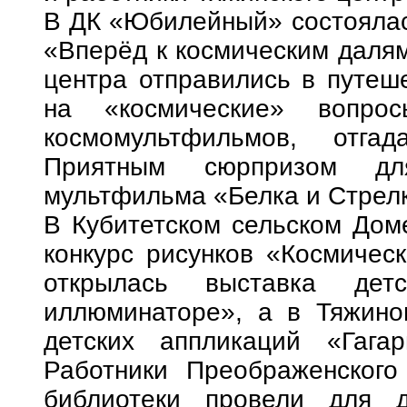
В ДК «Юбилейный» состоялас
«Вперёд к космическим далям
центра отправились в путеше
на «космические» вопро
космомультфильмов, отга
Приятным сюрпризом дл
мультфильма «Белка и Стрелк
В Кубитетском сельском Дом
конкурс рисунков «Космичес
открылась выставка дет
иллюминаторе», а в Тяжино
детских аппликаций «Гага
Работники Преображенского
библиотеки провели для 