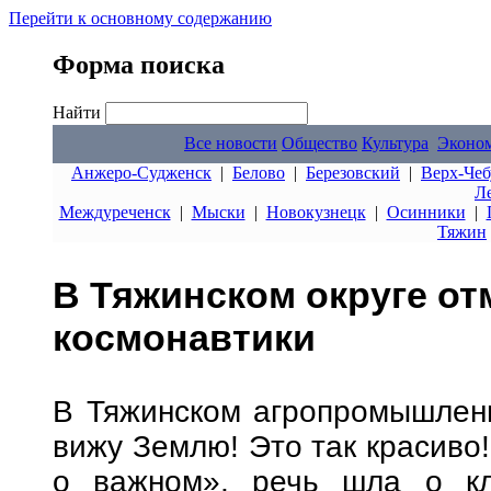
Перейти к основному содержанию
Форма поиска
Найти
Все новости
Общество
Культура
Эконо
Анжеро-Судженск
|
Белово
|
Березовский
|
Верх-Чеб
Л
Междуреченск
|
Мыски
|
Новокузнецк
|
Осинники
|
Тяжин
В Тяжинском округе от
космонавтики
В Тяжинском агропромышленн
вижу Землю! Это так красиво!
о важном», речь шла о кл