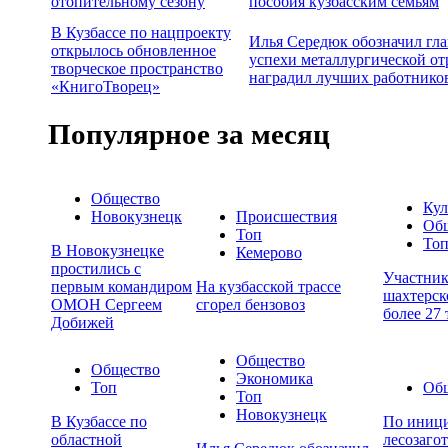
отопительному сезону
пособия кузбасским семьям
В Кузбассе по нацпроекту
Илья Середюк обозначил гл
открылось обновленное
успехи металлургической от
творческое пространство
наградил лучших работнико
«КнигоТворец»
Популярное за месяц
Общество
Кул
Новокузнецк
Происшествия
Об
Топ
То
В Новокузнецке
Кемерово
простились с
Участни
первым командиром
На кузбасской трассе
шахтерск
ОМОН Сергеем
сгорел бензовоз
более 27
Добижей
Общество
Общество
Экономика
Топ
Об
Топ
Новокузнецк
В Кузбассе по
По иници
областной
лесозаго