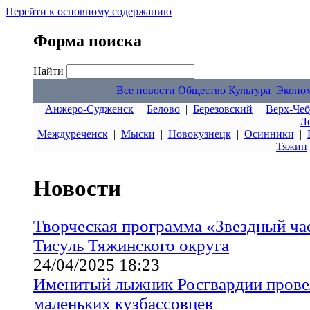
Перейти к основному содержанию
Форма поиска
Найти
Все новости
Общество
Культура
Эконо
Анжеро-Судженск
|
Белово
|
Березовский
|
Верх-Чеб
Л
Междуреченск
|
Мыски
|
Новокузнецк
|
Осинники
|
Тяжин
Новости
Творческая программа «Звездный час
Тисуль Тяжинского округа
24/04/2025 18:23
Именитый лыжник Росгвардии провел
маленьких кузбассовцев