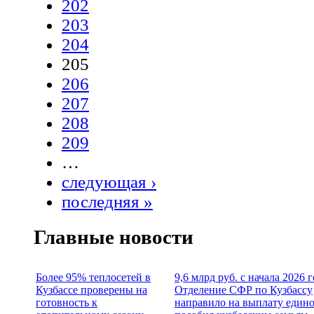
202
203
204
205
206
207
208
209
…
следующая ›
последняя »
Главные новости
Более 95% теплосетей в
9,6 млрд руб. с начала 2026 
Кузбассе проверены на
Отделение СФР по Кузбассу
готовность к
направило на выплату един