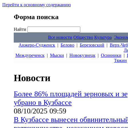
Перейти к основному содержанию
Форма поиска
Найти
Все новости
Общество
Культура
Эконо
Анжеро-Судженск
|
Белово
|
Березовский
|
Верх-Чеб
Л
Междуреченск
|
Мыски
|
Новокузнецк
|
Осинники
|
Тяжин
Новости
Более 86% площадей зерновых и з
убрано в Кузбассе
08/10/2025 09:59
В Кузбассе вынесен обвинительный