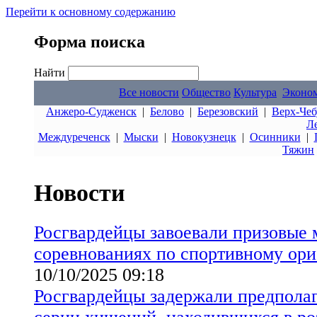
Перейти к основному содержанию
Форма поиска
Найти
Все новости
Общество
Культура
Эконо
Анжеро-Судженск
|
Белово
|
Березовский
|
Верх-Чеб
Л
Междуреченск
|
Мыски
|
Новокузнецк
|
Осинники
|
Тяжин
Новости
Росгвардейцы завоевали призовые 
соревнованиях по спортивному ор
10/10/2025 09:18
Росгвардейцы задержали предпола