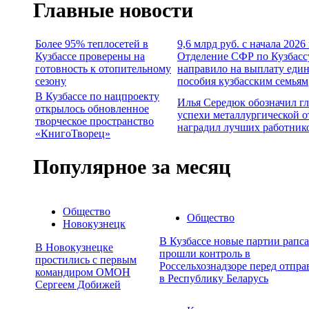
Главные новости
Более 95% теплосетей в
9,6 млрд руб. с начала 2026
Кузбассе проверены на
Отделение СФР по Кузбасс
готовность к отопительному
направило на выплату еди
сезону
пособия кузбасским семьям
В Кузбассе по нацпроекту
Илья Середюк обозначил г
открылось обновленное
успехи металлургической о
творческое пространство
наградил лучших работник
«КнигоТворец»
Популярное за месяц
Общество
Общество
Новокузнецк
В Кузбассе новые партии рапса
В Новокузнецке
прошли контроль в
простились с первым
Россельхознадзоре перед отпра
командиром ОМОН
в Республику Беларусь
Сергеем Добижей