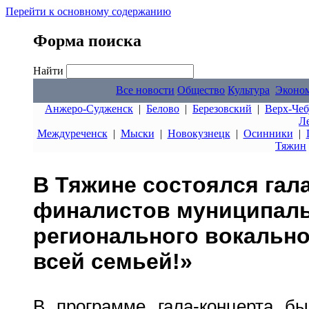
Перейти к основному содержанию
Форма поиска
Найти
Все новости
Общество
Культура
Эконо
Анжеро-Судженск
|
Белово
|
Березовский
|
Верх-Чеб
Л
Междуреченск
|
Мыски
|
Новокузнецк
|
Осинники
|
Тяжин
В Тяжине состоялся гал
финалистов муниципаль
регионального вокально
всей семьей!»
В программе гала-концерта бы