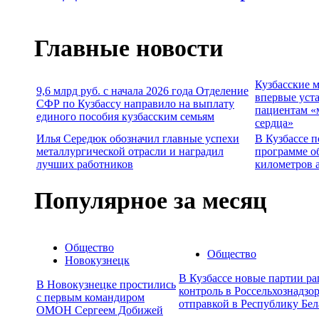
Главные новости
Кузбасские 
9,6 млрд руб. с начала 2026 года Отделение
впервые уст
СФР по Кузбассу направило на выплату
пациентам «
единого пособия кузбасским семьям
сердца»
Илья Середюк обозначил главные успехи
В Кузбассе п
металлургической отрасли и наградил
программе о
лучших работников
километров 
Популярное за месяц
Общество
Общество
Новокузнецк
В Кузбассе новые партии р
В Новокузнецке простились
контроль в Россельхознадзор
с первым командиром
отправкой в Республику Бел
ОМОН Сергеем Добижей