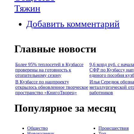
Тяжин
Добавить комментарий
Главные новости
Более 95% теплосетей в Кузбассе
9,6 млрд руб. с начал
проверены на готовность к
СФР по Кузбассу нап
отопительному сезону
единого пособия куз
В Кузбассе по нацпроекту
Илья Середюк обозна
открылось обновленное творческое
металлургической от
пространство «КнигоТворец»
работников
Популярное за месяц
Общество
Происшествия
Новокузнецк
Топ