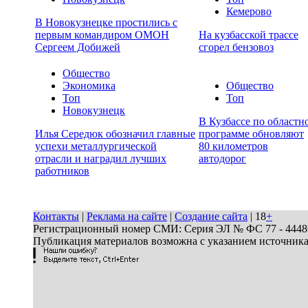
Кемерово
В Новокузнецке простились с
первым командиром ОМОН
На кузбасской трассе
Сергеем Добижей
сгорел бензовоз
Общество
Экономика
Общество
Топ
Топ
Новокузнецк
В Кузбассе по областн
Илья Середюк обозначил главные
программе обновляют
успехи металлургической
80 километров
отрасли и наградил лучших
автодорог
работников
Контакты
|
Реклама на сайте
|
Создание сайта
| 18
+
Регистрационный номер СМИ: Серия ЭЛ № ФС 77 - 44486 
Публикация материалов возможна с указанием источник