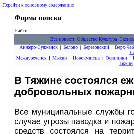
Перейти к основному содержанию
Форма поиска
Найти
Все новости
Общество
Культура
Эконо
Анжеро-Судженск
|
Белово
|
Березовский
|
Верх-Чеб
Л
Междуреченск
|
Мыски
|
Новокузнецк
|
Осинники
|
Тяжин
В Тяжине состоялся е
добровольных пожарн
Все муниципальные службы го
случае угрозы паводка и пожа
средств состоялся на терри