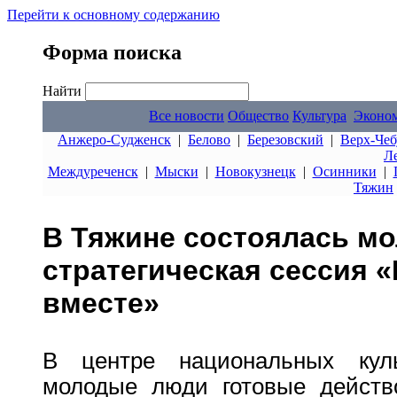
Перейти к основному содержанию
Форма поиска
Найти
Все новости
Общество
Культура
Эконо
Анжеро-Судженск
|
Белово
|
Березовский
|
Верх-Чеб
Л
Междуреченск
|
Мыски
|
Новокузнецк
|
Осинники
|
Тяжин
В Тяжине состоялась м
стратегическая сессия 
вместе»
В центре национальных кул
молодые люди готовые действо