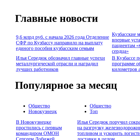
Главные новости
Кузбасские 
9,6 млрд руб. с начала 2026 года Отделение
впервые уст
СФР по Кузбассу направило на выплату
пациентам «
единого пособия кузбасским семьям
сердца»
Илья Середюк обозначил главные успехи
В Кузбассе п
металлургической отрасли и наградил
программе о
лучших работников
километров 
Популярное за месяц
Общество
Общество
Новокузнецк
Топ
В Новокузнецке
Илья Середюк поручил сокра
простились с первым
на разгрузку железнодорожн
командиром ОМОН
топливом и ускорить логист
Сергеем Добижей
доставки в целом