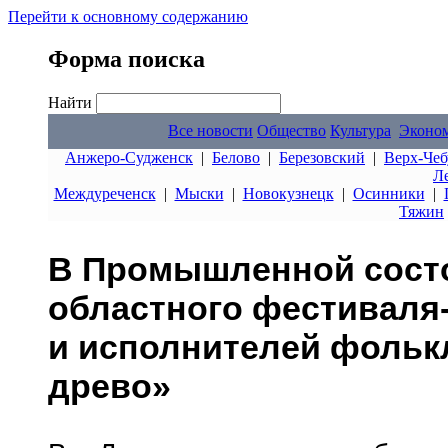
Перейти к основному содержанию
Форма поиска
Найти
Все новости
Общество
Культура
Эконо
Анжеро-Судженск
|
Белово
|
Березовский
|
Верх-Чеб
Л
Междуреченск
|
Мыски
|
Новокузнецк
|
Осинники
|
Тяжин
В Промышленной состо
областного фестиваля
и исполнителей фольк
древо»