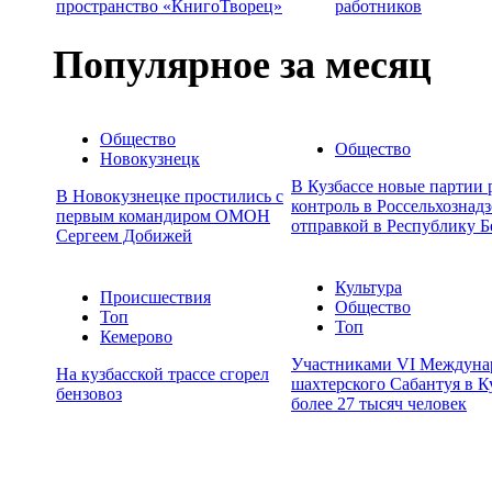
пространство «КнигоТворец»
работников
Популярное за месяц
Общество
Общество
Новокузнецк
В Кузбассе новые партии
В Новокузнецке простились с
контроль в Россельхознадз
первым командиром ОМОН
отправкой в Республику Б
Сергеем Добижей
Культура
Происшествия
Общество
Топ
Топ
Кемерово
Участниками VI Междуна
На кузбасской трассе сгорел
шахтерского Сабантуя в К
бензовоз
более 27 тысяч человек