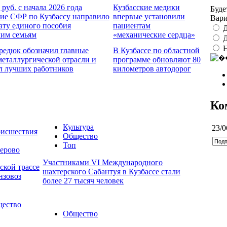
 руб. с начала 2026 года
Кузбасские медики
Буде
ие СФР по Кузбассу направило
впервые установили
Вар
ату единого пособия
пациентам
Д
ким семьям
«механические сердца»
Д
редюк обозначил главные
В Кузбассе по областной
металлургической отрасли и
программе обновляют 80
л лучших работников
километров автодорог
Ко
Культура
23/0
исшествия
Общество
Топ
ерово
Участниками VI Международного
ской трассе
шахтерского Сабантуя в Кузбассе стали
нзовоз
более 27 тысяч человек
ество
Общество