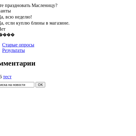
те праздновать Масленицу?
ианты
а, всю неделю!
а, если куплю блины в магазине.
Нет
Старые опросы
Результаты
мментарии
6
тест