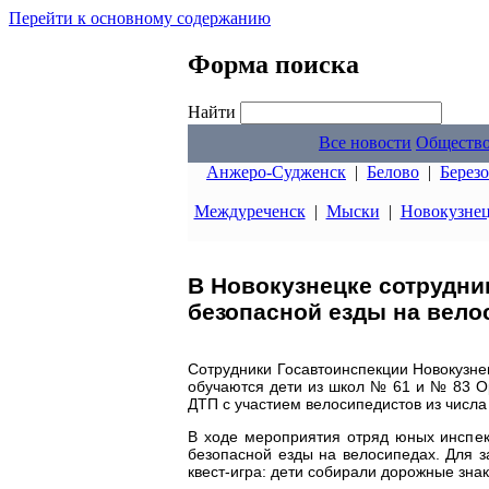
Перейти к основному содержанию
Форма поиска
Найти
Все новости
Обществ
Анжеро-Судженск
|
Белово
|
Берез
Междуреченск
|
Мыски
|
Новокузне
В Новокузнецке сотрудни
безопасной езды на вело
Сотрудники Госавтоинспекции Новокузне
обучаются дети из школ № 61 и № 83 О
ДТП с участием велосипедистов из числ
В ходе мероприятия отряд юных инспе
безопасной езды на велосипедах. Для 
квест-игра: дети собирали дорожные зна