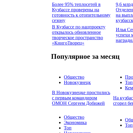
Более 95% теплосетей в
9,6 млрд
Кузбассе проверены на
Отделен
готовность к отопительному
на выпл
сезону
кузбасс
В Кузбассе по нацпроекту
Илья Се
открылось обновленное
успехи 
творческое пространство
награди
«КнигоТворец»
Популярное за месяц
Общество
Про
Новокузнецк
Топ
Кем
В Новокузнецке простились
с первым командиром
На кузбас
ОМОН Сергеем Добижей
сгорел бе
Общество
Общ
Экономика
Топ
Топ