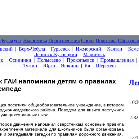
о
Культура
Экономика
Происшествия
Спорт
Политика
Образова
овский
|
Верх-Чебула
|
Гурьевск
|
Ижморский
|
Калтан
|
Кеме
Ленинск-Кузнецкий
|
Мариинск
цк
|
Осинники
|
Полысаево
|
Прокопьевск
|
Промышленная
Тяжин
|
Юрга
|
Яшкино
|
Яя
|
Шерегеш
к ГАИ напомнили детям о правилах
Ле
сипеде
10:3
цка посетили общеобразовательное учреждение, в котором
рджоникидзевского района. Поводом для визита послужили
а учащихся данных школ.
7:32
кторов движения напомнил сверстникам основные правила
закрепления материала для школьников была организована
ки и разгадывали загадки по правилам дорожного движения.
14:3