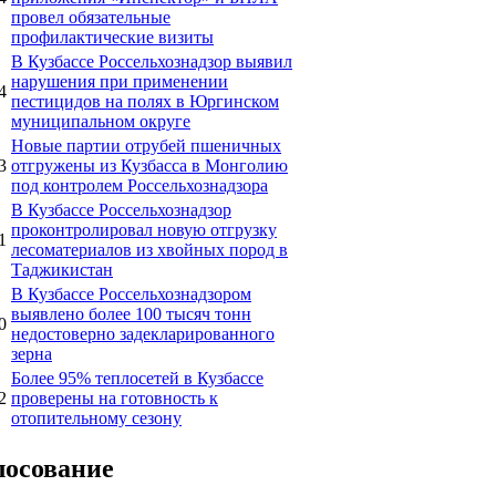
провел обязательные
профилактические визиты
В Кузбассе Россельхознадзор выявил
нарушения при применении
4
пестицидов на полях в Юргинском
муниципальном округе
Новые партии отрубей пшеничных
3
отгружены из Кузбасса в Монголию
под контролем Россельхознадзора
В Кузбассе Россельхознадзор
проконтролировал новую отгрузку
1
лесоматериалов из хвойных пород в
Таджикистан
В Кузбассе Россельхознадзором
выявлено более 100 тысяч тонн
0
недостоверно задекларированного
зерна
Более 95% теплосетей в Кузбассе
2
проверены на готовность к
отопительному сезону
лосование