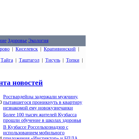
ние
Здоровье
Экология
рово
|
Киселевск
|
Крапивинский
|
|
Тайга
|
Таштагол
|
Тисуль
|
Топки
|
нта новостей
Росгвардейцы задержали мужчину,
0
пытавшегося проникнуть в квартиру
незнакомой ему новокузнечанки
Более 100 тысяч жителей Кузбасса
прошли обучение в школах здоровья
В Кузбассе Россельхознадзор с
использованием мобильного
4
приложения «Инспектор» и БПЛА