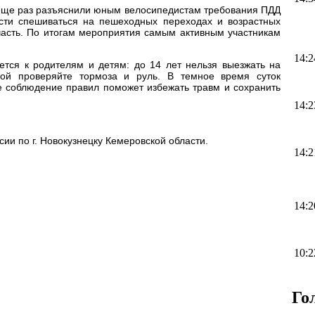
 еще раз разъяснили юным велосипедистам требования ПДД
сти спешиваться на пешеходных переходах и возрастных
часть. По итогам мероприятия самым активным участникам
14:2
ется к родителям и детям: до 14 лет нельзя выезжать на
кой проверяйте тормоза и руль. В темное время суток
е соблюдение правил поможет избежать травм и сохранить
14:2
и по г. Новокузнецку Кемеровской области.
14:2
14:2
10:2
Го