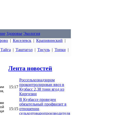
ние
Здоровье
Экология
рово
|
Киселевск
|
Крапивинский
|
|
Тайга
|
Таштагол
|
Тисуль
|
Топки
|
Лента новостей
Россельхознадзором
проконтролирован ввоз в
15:17
ции
Кузбасс 2,38 тонн ягод из
ев,
Киргизии
.
В Кузбассе проведен
кже
обязательный профвизит в
ной
15:15
отношении
ещи
сельхозтоваропроизводителя