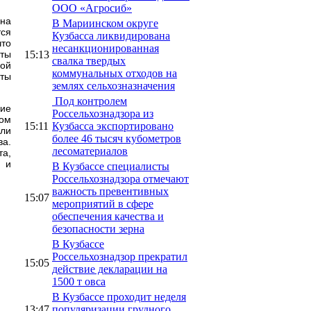
ООО «Агросиб»
 на
В Мариинском округе
тся
Кузбасса ликвидирована
что
несанкционированная
15:13
иты
свалка твердых
ной
коммунальных отходов на
иты
землях сельхозназначения
Под контролем
кие
Россельхознадзора из
том
15:11
Кузбасса экспортировано
или
более 46 тысяч кубометров
ва.
лесоматериалов
а,
й и
В Кузбассе специалисты
Россельхознадзора отмечают
важность превентивных
15:07
мероприятий в сфере
обеспечения качества и
безопасности зерна
В Кузбассе
Россельхознадзор прекратил
15:05
действие декларации на
1500 т овса
В Кузбассе проходит неделя
13:47
популяризации грудного