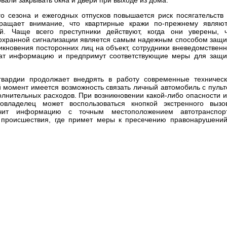
го сезона и ежегодных отпусков повышается риск посягательств
бращает внимание, что квартирные кражи по-прежнему являю
й. Чаще всего преступники действуют, когда они уверены, 
а охранной сигнализации является самым надежным способом защ
никновения посторонних лиц на объект, сотрудники вневедомствен
чат информацию и предпримут соответствующие меры для защ
вардии продолжает внедрять в работу современные техничес
й момент имеется возможность связать личный автомобиль с пуль
лнительных расходов. При возникновении какой-либо опасности 
овладелец может воспользоваться кнопкой экстренного вызо
чит информацию с точным местоположением автотранспорт
 происшествия, где примет меры к пресечению правонарушени