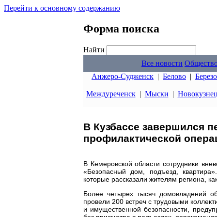
Перейти к основному содержанию
Форма поиска
Найти
Все новости
Обществ
Анжеро-Судженск
|
Белово
|
Берез
Междуреченск
|
Мыски
|
Новокузне
В Кузбассе завершился 
профилактической опера
В Кемеровской области сотрудники вне
«Безопасный дом, подъезд, квартира»
которые рассказали жителям региона, ка
Более четырех тысяч домовладений об
провели 200 встреч с трудовыми коллек
и имущественной безопасности, предуп
без присмотра в подъездах, порекомендо