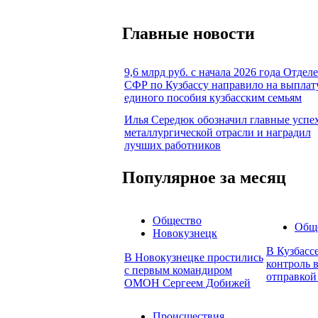
Главные новости
9,6 млрд руб. с начала 2026 года Отдел
СФР по Кузбассу направило на выплат
единого пособия кузбасским семьям
Илья Середюк обозначил главные успе
металлургической отрасли и наградил
лучших работников
Популярное за месяц
Общество
Общ
Новокузнецк
В Кузбасс
В Новокузнецке простились
контроль в
с первым командиром
отправкой
ОМОН Сергеем Добижей
Происшествия