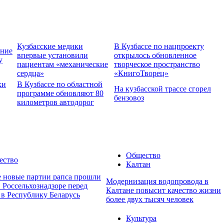
Кузбасские медики
В Кузбассе по нацпроекту
ение
впервые установили
открылось обновленное
у
пациентам «механические
творческое пространство
сердца»
«КнигоТворец»
хи
В Кузбассе по областной
На кузбасской трассе сгорел
программе обновляют 80
бензовоз
километров автодорог
Общество
ество
Калтан
е новые партии рапса прошли
Модернизация водопровода в
 Россельхознадзоре перед
Калтане повысит качество жизни
 в Республику Беларусь
более двух тысяч человек
Культура