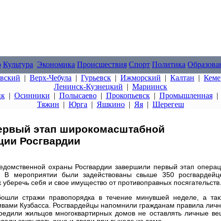
о
Культура
Экономика
Происшествия
Спорт
Политика
Образова
овский
|
Верх-Чебула
|
Гурьевск
|
Ижморский
|
Калтан
|
Кеме
Ленинск-Кузнецкий
|
Мариинск
цк
|
Осинники
|
Полысаево
|
Прокопьевск
|
Промышленная
Тяжин
|
Юрга
|
Яшкино
|
Яя
|
Шерегеш
первый этап широкомасштабной
ции Росгвардии
ведомственной охраны Росгвардии завершили первый этап опера
. В мероприятии были задействованы свыше 350 росгвардейц
к уберечь себя и свое имущество от противоправных посягательств
ошли стражи правопорядка в течение минувшей неделе, а та
тивами Кузбасса. Росгвардейцы напомнили гражданам правила лич
редили жильцов многоквартирных домов не оставлять личные в
вали закрывать окна и двери при выходе из дома.