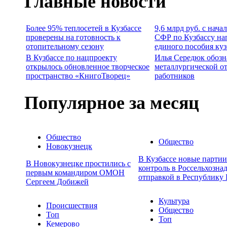
Главные новости
Более 95% теплосетей в Кузбассе
9,6 млрд руб. с нача
проверены на готовность к
СФР по Кузбассу на
отопительному сезону
единого пособия ку
В Кузбассе по нацпроекту
Илья Середюк обозн
открылось обновленное творческое
металлургической о
пространство «КнигоТворец»
работников
Популярное за месяц
Общество
Общество
Новокузнецк
В Кузбассе новые парти
В Новокузнецке простились с
контроль в Россельхозна
первым командиром ОМОН
отправкой в Республику 
Сергеем Добижей
Культура
Происшествия
Общество
Топ
Топ
Кемерово