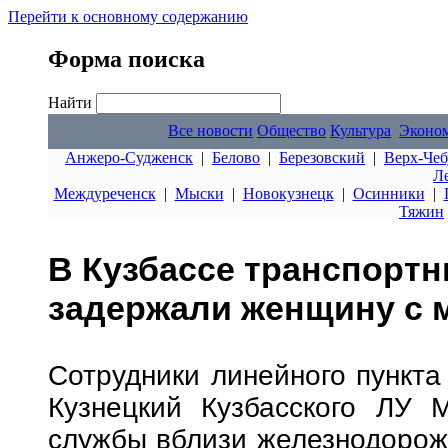
Перейти к основному содержанию
Форма поиска
Найти
Все новости
Общество
Культура
Эконо
Анжеро-Судженск
|
Белово
|
Березовский
|
Верх-Чеб
Л
Междуреченск
|
Мыски
|
Новокузнецк
|
Осинники
|
Тяжин
В Кузбассе транспорт
задержали женщину с 
Сотрудники линейного пункта
Кузнецкий Кузбасского ЛУ 
службы вблизи железнодорож