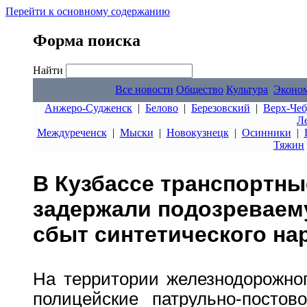
Перейти к основному содержанию
Форма поиска
Найти
Все новости
Общество
Культура
Эконо
Анжеро-Судженск
|
Белово
|
Березовский
|
Верх-Чеб
Л
Междуреченск
|
Мыски
|
Новокузнецк
|
Осинники
|
Тяжин
В Кузбассе транспортны
задержали подозреваем
сбыт синтетического на
На территории железнодорожног
полицейские патрульно-постов