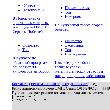
Общество
Происшествия
Новокузнецк
Топ
Кемерово
В Новокузнецке
простились с первым
На кузбасской трассе сгорел
командиром ОМОН
бензовоз
Сергеем Добижей
Общество
Общество
Экономика
Топ
Топ
Новокузнецк
В Кузбассе по
областной программе
Илья Середюк обозначил
обновляют 80
главные успехи
километров автодорог
металлургической отрасли и
наградил лучших работников
Контакты
|
Реклама на сайте
|
Создание сайта
| 18
+
Регистрационный номер СМИ: Серия ЭЛ № ФС 77 - 44486 
Публикация материалов возможна с указанием источник