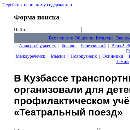
Перейти к основному содержанию
Форма поиска
Найти
Все новости
Общество
Культура
Эконо
Анжеро-Судженск
|
Белово
|
Березовский
|
Верх-Чеб
Л
Междуреченск
|
Мыски
|
Новокузнецк
|
Осинники
|
Тяжин
В Кузбассе транспорт
организовали для дете
профилактическом учёт
«Театральный поезд»