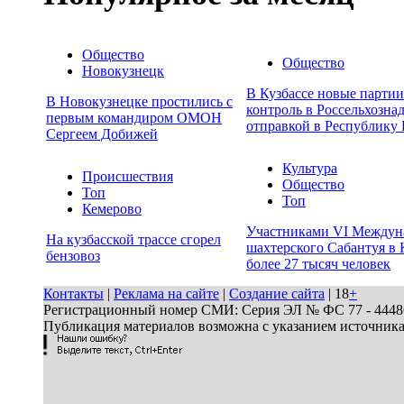
Общество
Общество
Новокузнецк
В Кузбассе новые парти
В Новокузнецке простились с
контроль в Россельхозна
первым командиром ОМОН
отправкой в Республику 
Сергеем Добижей
Культура
Происшествия
Общество
Топ
Топ
Кемерово
Участниками VI Междун
На кузбасской трассе сгорел
шахтерского Сабантуя в 
бензовоз
более 27 тысяч человек
Контакты
|
Реклама на сайте
|
Создание сайта
| 18
+
Регистрационный номер СМИ: Серия ЭЛ № ФС 77 - 44486 
Публикация материалов возможна с указанием источник