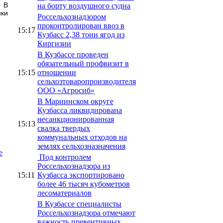
. В
на борту воздушного судна
ки
Россельхознадзором
проконтролирован ввоз в
15:17
Кузбасс 2,38 тонн ягод из
Киргизии
В Кузбассе проведен
обязательный профвизит в
15:15
отношении
сельхозтоваропроизводителя
ООО «Агросиб»
В Мариинском округе
Кузбасса ликвидирована
несанкционированная
15:13
свалка твердых
коммунальных отходов на
землях сельхозназначения
е
Под контролем
Россельхознадзора из
15:11
Кузбасса экспортировано
более 46 тысяч кубометров
лесоматериалов
В Кузбассе специалисты
Россельхознадзора отмечают
важность превентивных