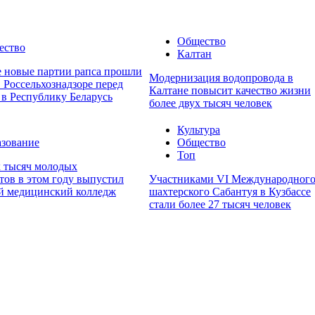
Общество
ество
Калтан
е новые партии рапса прошли
Модернизация водопровода в
 Россельхознадзоре перед
Калтане повысит качество жизни
 в Республику Беларусь
более двух тысяч человек
Культура
зование
Общество
Топ
х тысяч молодых
тов в этом году выпустил
Участниками VI Международног
й медицинский колледж
шахтерского Сабантуя в Кузбассе
стали более 27 тысяч человек