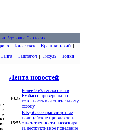
ние
Здоровье
Экология
рово
|
Киселевск
|
Крапивинский
|
|
Тайга
|
Таштагол
|
Тисуль
|
Топки
|
Лента новостей
Более 95% теплосетей в
Кузбассе проверены на
10:22
готовность к отопительному
ы с
сезону
й и
В Кузбассе транспортные
тям
полицейские привлекли к
на
15:55
ответственности пассажира
щие
за деструктивное поведение
ия