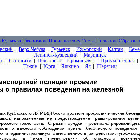
о
Культура
Экономика
Происшествия
Спорт
Политика
Образова
овский
|
Верх-Чебула
|
Гурьевск
|
Ижморский
|
Калтан
|
Кеме
Ленинск-Кузнецкий
|
Мариинск
цк
|
Осинники
|
Полысаево
|
Прокопьевск
|
Промышленная
Тяжин
|
Юрга
|
Яшкино
|
Яя
|
Шерегеш
ранспортной полиции провели
 о правилах поведения на железной
их Кузбасского ЛУ МВД России провели профилактические бесед
 школ, направленные на предотвращение травмирования дете
орожного транспорта. Стражи порядка продемонстрировали де
зали о важности соблюдения правил безопасного поведения 
ую и административную ответственность за действия, угрожаю
анспорта, а также предупредили об опасности вовлечен