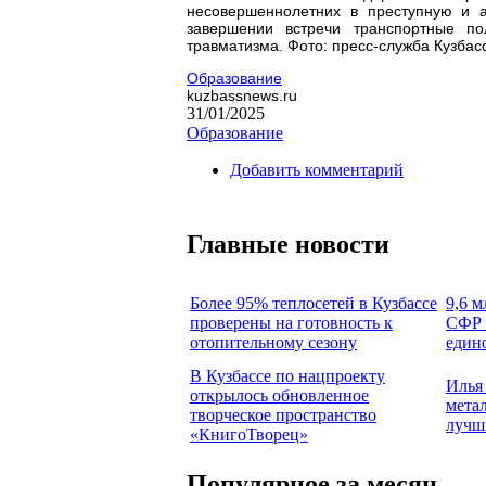
несовершеннолетних в преступную и а
завершении встречи транспортные п
травматизма. Фото: пресс-служба Кузбас
Образование
kuzbassnews.ru
31/01/2025
Образование
Добавить комментарий
Главные новости
Более 95% теплосетей в Кузбассе
9,6 м
проверены на готовность к
СФР 
отопительному сезону
един
В Кузбассе по нацпроекту
Илья
открылось обновленное
мета
творческое пространство
лучш
«КнигоТворец»
Популярное за месяц