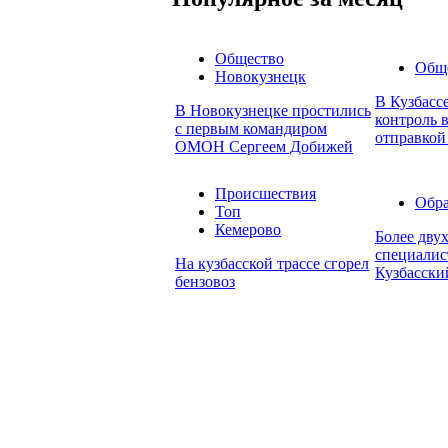
Общество
Общ
Новокузнецк
В Кузбасс
В Новокузнецке простились
контроль в
с первым командиром
отправкой
ОМОН Сергеем Добижей
Происшествия
Обра
Топ
Кемерово
Более дву
специалис
На кузбасской трассе сгорел
Кузбасски
бензовоз