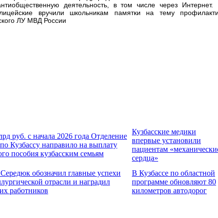
нтиобщественную деятельность, в том числе через Интернет
олицейские вручили школьникам памятки на тему профилакти
ского ЛУ МВД России
Кузбасские медики
лрд руб. с начала 2026 года Отделение
впервые установили
по Кузбассу направило на выплату
пациентам «механически
ого пособия кузбасским семьям
сердца»
 Середюк обозначил главные успехи
В Кузбассе по областной
ллургической отрасли и наградил
программе обновляют 80
их работников
километров автодорог