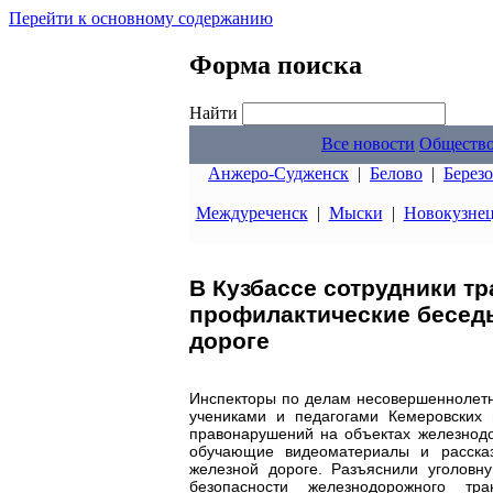
Перейти к основному содержанию
Форма поиска
Найти
Все новости
Обществ
Анжеро-Судженск
|
Белово
|
Берез
Междуреченск
|
Мыски
|
Новокузне
В Кузбассе сотрудники т
профилактические беседы
дороге
Инспекторы по делам несовершеннолетн
учениками и педагогами Кемеровских
правонарушений на объектах железнод
обучающие видеоматериалы и расска
железной дороге. Разъяснили уголовн
безопасности железнодорожного тр