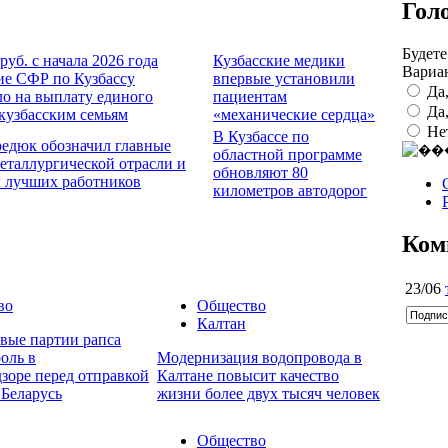
Гол
Будете
руб. с начала 2026 года
Кузбасские медики
Вариа
ие СФР по Кузбассу
впервые установили
Да
о на выплату единого
пациентам
Да
кузбасским семьям
«механические сердца»
Не
В Кузбассе по
редюк обозначил главные
областной программе
еталлургической отрасли и
обновляют 80
л лучших работников
километров автодорог
Ком
23/06
во
Общество
Калтан
овые партии рапса
оль в
Модернизация водопровода в
дзоре перед отправкой
Калтане повысит качество
 Беларусь
жизни более двух тысяч человек
Общество