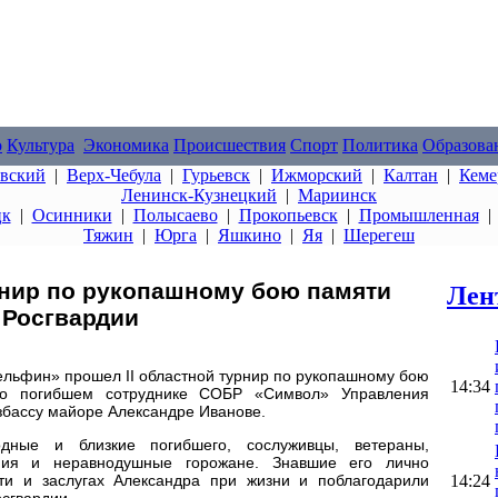
о
Культура
Экономика
Происшествия
Спорт
Политика
Образова
овский
|
Верх-Чебула
|
Гурьевск
|
Ижморский
|
Калтан
|
Кеме
Ленинск-Кузнецкий
|
Мариинск
цк
|
Осинники
|
Полысаево
|
Прокопьевск
|
Промышленная
Тяжин
|
Юрга
|
Яшкино
|
Яя
|
Шерегеш
рнир по рукопашному бою памяти
Лен
 Росгвардии
Дельфин» прошел II областной турнир по рукопашному бою
14:34
о погибшем сотруднике СОБР «Символ» Управления
збассу майоре Александре Иванове.
ные и близкие погибшего, сослуживцы, ветераны,
ения и неравнодушные горожане. Знавшие его лично
14:24
ти и заслугах Александра при жизни и поблагодарили
сгвардии.