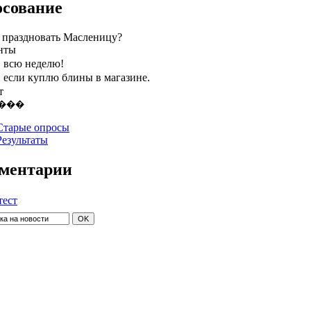
осование
 праздновать Масленицу?
нты
, всю неделю!
, если куплю блины в магазине.
т
Старые опросы
Результаты
ментарии
тест