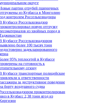
муниципальном округе
Новые партии отрубей пшеничных
отгружены из Кузбасса в Монголию
под контролем Россельхознадзора
В Кузбассе Россельхознадзор
проконтролировал новую отгрузку
лесоматериалов из хвойных пород в
Таджикистан
В Кузбассе Россельхознадзором
выявлено более 100 тысяч тонн
недостоверно задекларированного
зерна
Более 95% теплосетей в Кузбассе
проверены на готовность к
отопительному сезону
В Кузбассе транспортные полицейские
привлекли к ответственности
пассажира за деструктивное поведение
на борту воздушного судна
Россельхознадзором проконтролирован
ввоз в Кузбасс 2,38 тонн ягод из
Киргизии