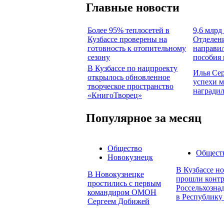
Главные новости
Более 95% теплосетей в
9,6 млрд 
Кузбассе проверены на
Отделен
готовность к отопительному
направил
сезону
пособия 
В Кузбассе по нацпроекту
Илья Се
открылось обновленное
успехи м
творческое пространство
награди
«КнигоТворец»
Популярное за месяц
Общество
Общест
Новокузнецк
В Кузбассе н
В Новокузнецке
прошли контр
простились с первым
Россельхозна
командиром ОМОН
в Республику
Сергеем Добижей