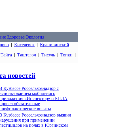
ние
Здоровье
Экология
рово
|
Киселевск
|
Крапивинский
|
|
Тайга
|
Таштагол
|
Тисуль
|
Топки
|
та новостей
В Кузбассе Россельхознадзор с
использованием мобильного
приложения «Инспектор» и БПЛА
провел обязательные
профилактические визиты
В Кузбассе Россельхознадзор выявил
нарушения при применении
пестицидов на полях в Юргинском