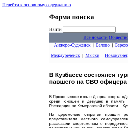
Перейти к основному содержанию
Форма поиска
Найти
Все новости
Обществ
Анжеро-Судженск
|
Белово
|
Берез
Междуреченск
|
Мыски
|
Новокузне
В Кузбассе состоялся ту
павшего на СВО офицера
В Прокопьевске в зале Дворца спорта «
среди юношей и девушек в память 
Росгвардии по Кемеровской области – Ку
На церемонию открытия пришли род
представители местного самоуправл
рассказали спортсменам о порядочнос
присутствующих за дань памяти герою Ро