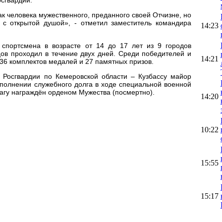
ак человека мужественного, преданного своей Отчизне, но
, с открытой душой», - отметил заместитель командира
14:23
 спортсмена в возрасте от 14 до 17 лет из 9 городов
цов проходил в течение двух дней. Среди победителей и
14:21
36 комплектов медалей и 27 памятных призов.
Росгвардии по Кемеровской области – Кузбассу майор
полнении служебного долга в ходе специальной военной
агу награждён орденом Мужества (посмертно).
14:20
10:22
15:55
15:17