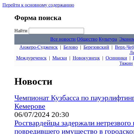
Перейти к основному содержанию
Форма поиска
Найти
Все новости
Общество
Культура
Эконо
Анжеро-Судженск
|
Белово
|
Березовский
|
Верх-Чеб
Л
Междуреченск
|
Мыски
|
Новокузнецк
|
Осинники
|
Тяжин
Новости
Чемпионат Кузбасса по пауэрлифтинг
Кемерове
06/07/2024 20:30
Росгвардейцы задержали нетрезвого 
повредившего имущество в городско