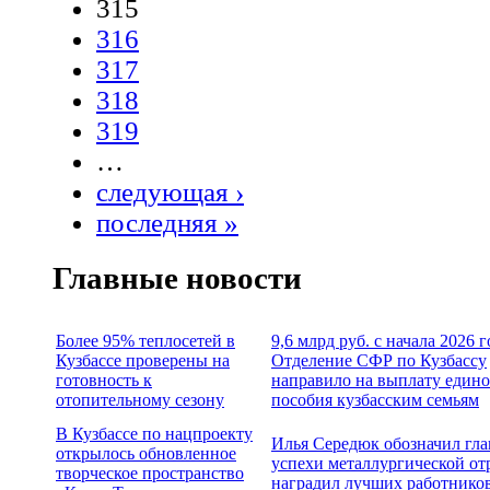
315
316
317
318
319
…
следующая ›
последняя »
Главные новости
Более 95% теплосетей в
9,6 млрд руб. с начала 2026 г
Кузбассе проверены на
Отделение СФР по Кузбассу
готовность к
направило на выплату едино
отопительному сезону
пособия кузбасским семьям
В Кузбассе по нацпроекту
Илья Середюк обозначил гл
открылось обновленное
успехи металлургической от
творческое пространство
наградил лучших работнико