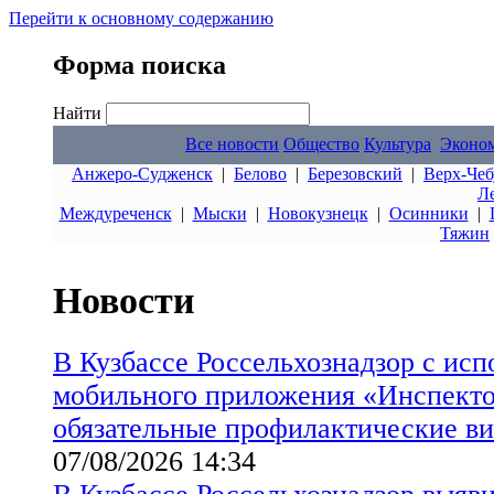
Перейти к основному содержанию
Форма поиска
Найти
Все новости
Общество
Культура
Эконо
Анжеро-Судженск
|
Белово
|
Березовский
|
Верх-Чеб
Л
Междуреченск
|
Мыски
|
Новокузнецк
|
Осинники
|
Тяжин
Новости
В Кузбассе Россельхознадзор с ис
мобильного приложения «Инспект
обязательные профилактические в
07/08/2026 14:34