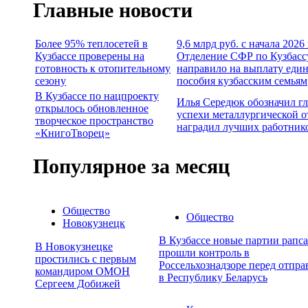
Главные новости
Более 95% теплосетей в
9,6 млрд руб. с начала 2026
Кузбассе проверены на
Отделение СФР по Кузбасс
готовность к отопительному
направило на выплату еди
сезону
пособия кузбасским семьям
В Кузбассе по нацпроекту
Илья Середюк обозначил г
открылось обновленное
успехи металлургической о
творческое пространство
наградил лучших работник
«КнигоТворец»
Популярное за месяц
Общество
Общество
Новокузнецк
В Кузбассе новые партии рапса
В Новокузнецке
прошли контроль в
простились с первым
Россельхознадзоре перед отпра
командиром ОМОН
в Республику Беларусь
Сергеем Добижей