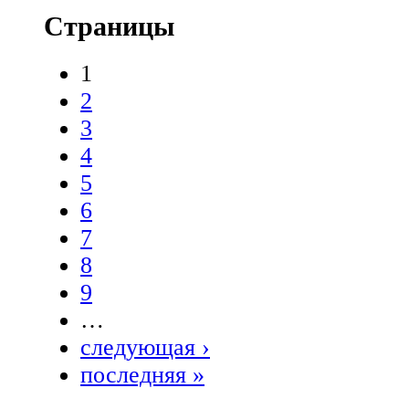
Страницы
1
2
3
4
5
6
7
8
9
…
следующая ›
последняя »