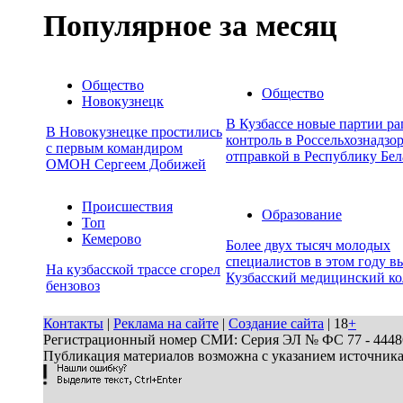
Популярное за месяц
Общество
Общество
Новокузнецк
В Кузбассе новые партии р
В Новокузнецке простились
контроль в Россельхознадзор
с первым командиром
отправкой в Республику Бел
ОМОН Сергеем Добижей
Происшествия
Образование
Топ
Кемерово
Более двух тысяч молодых
специалистов в этом году в
На кузбасской трассе сгорел
Кузбасский медицинский к
бензовоз
Контакты
|
Реклама на сайте
|
Создание сайта
| 18
+
Регистрационный номер СМИ: Серия ЭЛ № ФС 77 - 44486 
Публикация материалов возможна с указанием источник