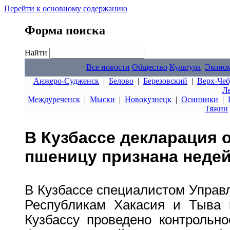
Перейти к основному содержанию
Форма поиска
Найти
Все новости
Общество
Культура
Эконо
Анжеро-Судженск
|
Белово
|
Березовский
|
Верх-Чеб
Л
Междуреченск
|
Мыски
|
Новокузнецк
|
Осинники
|
Тяжин
В Кузбассе декларация 
пшеницу признана неде
В Кузбассе специалистом Управ
Республикам Хакасия и Тыва 
Кузбассу проведено контрольно