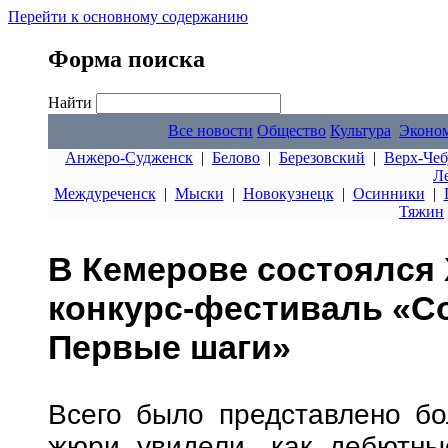
Перейти к основному содержанию
Форма поиска
Найти
Все новости
Общество
Культура
Эконо
Анжеро-Судженск
|
Белово
|
Березовский
|
Верх-Чеб
Л
Междуреченск
|
Мыски
|
Новокузнецк
|
Осинники
|
Тяжин
В Кемерове состоялся 
конкурс-фестиваль «С
Первые шаги»
Всего было представлено бо
жюри увидели, как дебютны