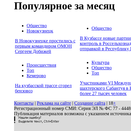
Популярное за месяц
Общество
Общество
Новокузнецк
В Кузбассе новые парти
В Новокузнецке простились с
контроль в Россельхозна
первым командиром ОМОН
отправкой в Республику 
Сергеем Добижей
Культура
Происшествия
Общество
Топ
Топ
Кемерово
Участниками VI Междун
На кузбасской трассе сгорел
шахтерского Сабантуя в 
бензовоз
более 27 тысяч человек
Контакты
|
Реклама на сайте
|
Создание сайта
| 18
+
Регистрационный номер СМИ: Серия ЭЛ № ФС 77 - 44486 
Публикация материалов возможна с указанием источник