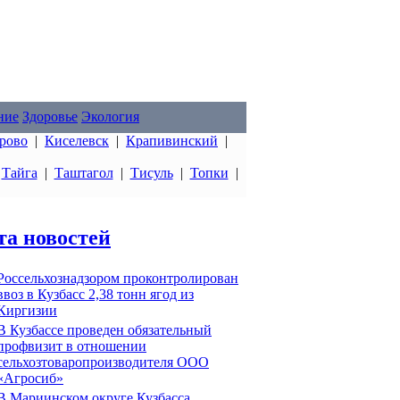
ние
Здоровье
Экология
рово
|
Киселевск
|
Крапивинский
|
|
Тайга
|
Таштагол
|
Тисуль
|
Топки
|
та новостей
Россельхознадзором проконтролирован
ввоз в Кузбасс 2,38 тонн ягод из
Киргизии
В Кузбассе проведен обязательный
профвизит в отношении
сельхозтоваропроизводителя ООО
«Агросиб»
В Мариинском округе Кузбасса