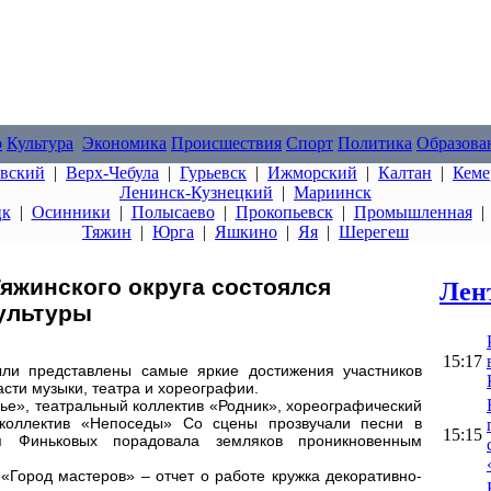
о
Культура
Экономика
Происшествия
Спорт
Политика
Образова
овский
|
Верх-Чебула
|
Гурьевск
|
Ижморский
|
Калтан
|
Кеме
Ленинск-Кузнецкий
|
Мариинск
цк
|
Осинники
|
Полысаево
|
Прокопьевск
|
Промышленная
Тяжин
|
Юрга
|
Яшкино
|
Яя
|
Шерегеш
яжинского округа состоялся
Лен
ультуры
15:17
ли представлены самые яркие достижения участников
сти музыки, театра и хореографии.
лье», театральный коллектив «Родник», хореографический
 коллектив «Непоседы» Со сцены прозвучали песни в
15:15
я Финьковых порадовала земляков проникновенным
Город мастеров» – отчет о работе кружка декоративно-