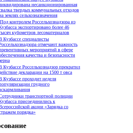
ликвидирована несанкционированная
свалка твердых коммунальных отходов
на землях сельхозназначения
Под контролем Россельхознадзора из
Кузбасса экспортировано более 46
тысяч кубометров лесоматериалов
В Кузбассе специалисты
Россельхознадзора отмечают важность
превентивных мероприятий в сфере
обеспечения качества и безопасности
зерна
В Кузбассе Россельхознадзор прекратил
действие декларации на 1500 т овса
В Кузбассе проходит неделя
популяризации грудного
вскармливания
Сотрудники транспортной полиции
Кузбасса присоединились к
Всероссийской акции «Зарядка со
стражем порядка»
осование