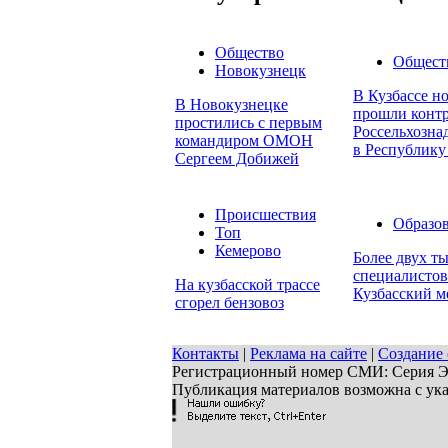
Общество
Общест
Новокузнецк
В Кузбассе н
В Новокузнецке
прошли контр
простились с первым
Россельхозна
командиром ОМОН
в Республику
Сергеем Добижей
Происшествия
Образо
Топ
Кемерово
Более двух т
специалистов
На кузбасской трассе
Кузбасский 
сгорел бензовоз
Контакты
|
Реклама на сайте
|
Создание 
Регистрационный номер СМИ: Серия ЭЛ 
Публикация материалов возможна с ук