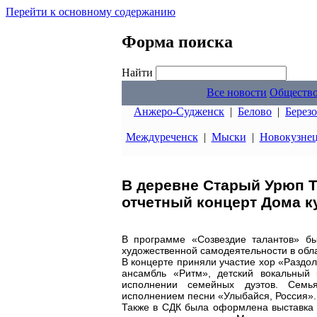
Перейти к основному содержанию
Форма поиска
Найти
Все новости
Обществ
Анжеро-Судженск
|
Белово
|
Берез
Междуреченск
|
Мыски
|
Новокузне
В деревне Старый Урюп Т
отчетный концерт Дома к
В программе «Созвездие талантов» бы
художественной самодеятельности в обла
В концерте приняли участие хор «Раздо
ансамбль «Ритм», детский вокальный
исполнении семейных дуэтов. Семь
исполнением песни «Улыбайся, Россия».
Также в СДК была оформлена выставка «