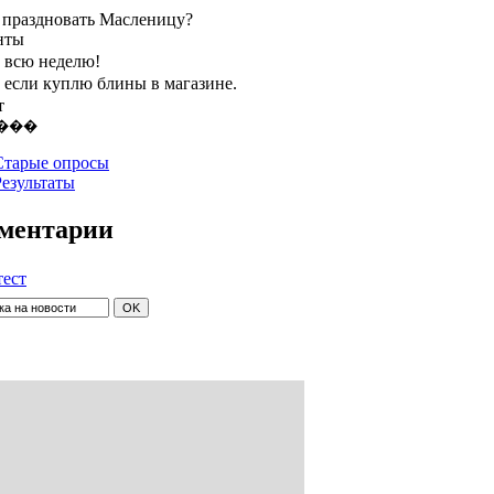
 праздновать Масленицу?
нты
, всю неделю!
, если куплю блины в магазине.
т
Старые опросы
Результаты
ментарии
тест