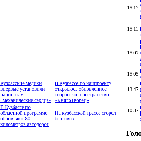
15:13
15:11
15:07
15:05
Кузбасские медики
В Кузбассе по нацпроекту
впервые установили
открылось обновленное
13:47
пациентам
творческое пространство
«механические сердца»
«КнигоТворец»
В Кузбассе по
10:37
областной программе
На кузбасской трассе сгорел
обновляют 80
бензовоз
километров автодорог
Гол