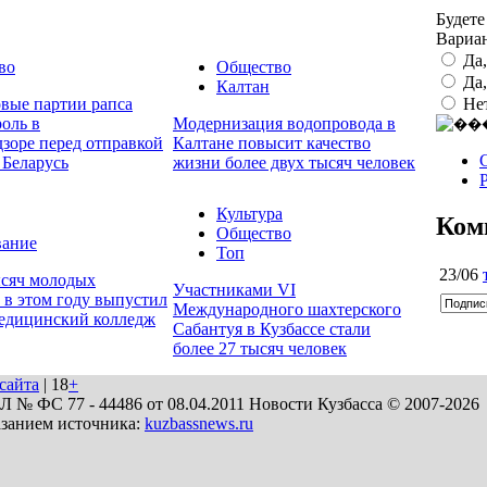
Будете
Вариа
Да
во
Общество
Да
Калтан
Не
овые партии рапса
оль в
Модернизация водопровода в
дзоре перед отправкой
Калтане повысит качество
 Беларусь
жизни более двух тысяч человек
Культура
Ком
Общество
вание
Топ
23/06
ысяч молодых
Участниками VI
 в этом году выпустил
Международного шахтерского
медицинский колледж
Сабантуя в Кузбассе стали
более 27 тысяч человек
сайта
| 18
+
№ ФС 77 - 44486 от 08.04.2011 Новости Кузбасса © 2007-2026
азанием источника:
kuzbassnews.ru