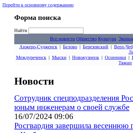
Перейти к основному содержанию
Форма поиска
Найти
Все новости
Общество
Культура
Эконо
Анжеро-Судженск
|
Белово
|
Березовский
|
Верх-Чеб
Л
Междуреченск
|
Мыски
|
Новокузнецк
|
Осинники
|
Тяжин
Новости
Сотрудник спецподразделения Рос
юным инженерам о своей службе
16/07/2024 09:06
Росгвардия завершила весеннюю