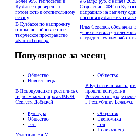
Более 95% теплосетей в
9,6 млрд руб. с начала 202
Кузбассе проверены на
Отделение СФР по Кузбас
готовность к отопительному
направило на выплату еди
сезону
пособия кузбасским семья
В Кузбассе по нацпроекту
Илья Середюк обозначил 
открылось обновленное
успехи металлургической 
творческое пространство
наградил лучших работни
«КнигоТворец»
Популярное за месяц
Общество
Общество
Новокузнецк
В Кузбассе новые парти
В Новокузнецке простились с
прошли контроль в
первым командиром ОМОН
Россельхознадзоре пере
Сергеем Добижей
в Республику Беларусь
Культура
Общество
Общество
Экономика
Топ
Топ
Новокузнецк
Участниками VI