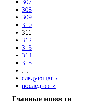
307
308
309
310
311
312
313
314
315
…
следующая ›
последняя »
Главные новости