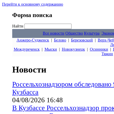
Перейти к основному содержанию
Форма поиска
Найти
Все новости
Общество
Культура
Эконо
Анжеро-Судженск
|
Белово
|
Березовский
|
Верх-Чеб
Л
Междуреченск
|
Мыски
|
Новокузнецк
|
Осинники
|
Тяжин
Новости
Россельхознадзором обследовано 
Кузбасса
04/08/2026 16:48
В Кузбассе Россельхознадзор про