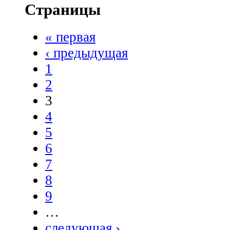
Страницы
« первая
‹ предыдущая
1
2
3
4
5
6
7
8
9
…
следующая ›