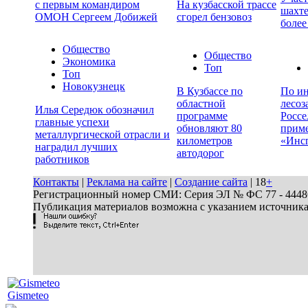
с первым командиром
На кузбасской трассе
шахте
ОМОН Сергеем Добижей
сгорел бензовоз
более
Общество
Общество
Экономика
Топ
Топ
Новокузнецк
В Кузбассе по
По ин
областной
лесоз
Илья Середюк обозначил
программе
Россе
главные успехи
обновляют 80
прим
металлургической отрасли и
километров
«Инс
наградил лучших
автодорог
работников
Контакты
|
Реклама на сайте
|
Создание сайта
| 18
+
Регистрационный номер СМИ: Серия ЭЛ № ФС 77 - 44486 
Публикация материалов возможна с указанием источник
Gismeteo