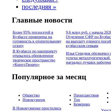
последняя »
Главные новости
Более 95% теплосетей в
9,6 млрд руб. с начала 202
Кузбассе проверены на
Отделение СФР по Кузбас
готовность к отопительному
на выплату единого посо
сезону
кузбасским семьям
В Кузбассе по нацпроекту
Илья Середюк обозначил 
открылось обновленное
успехи металлургической 
творческое пространство
наградил лучших работни
«КнигоТворец»
Популярное за месяц
Общество
Происшествия
Новокузнецк
Топ
Кемерово
В Новокузнецке простились
Учас