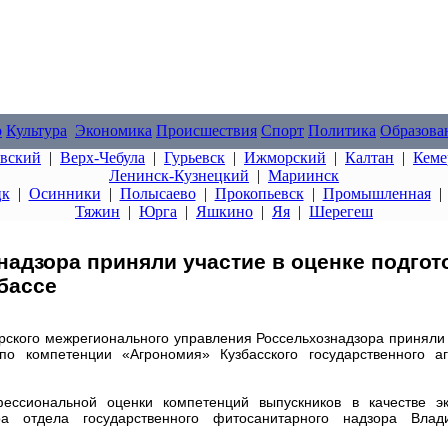
о
Культура
Экономика
Происшествия
Спорт
Политика
Образова
овский
|
Верх-Чебула
|
Гурьевск
|
Ижморский
|
Калтан
|
Кеме
Ленинск-Кузнецкий
|
Мариинск
цк
|
Осинники
|
Полысаево
|
Прокопьевск
|
Промышленная
Тяжин
|
Юрга
|
Яшкино
|
Яя
|
Шерегеш
адзора приняли участие в оценке подгот
бассе
рского межрегионального управления Россельхознадзора приняли
о компетенции «Агрономия» Кузбасского государственного аг
ессиональной оценки компетенций выпускников в качестве эк
ра отдела государственного фитосанитарного надзора Влад