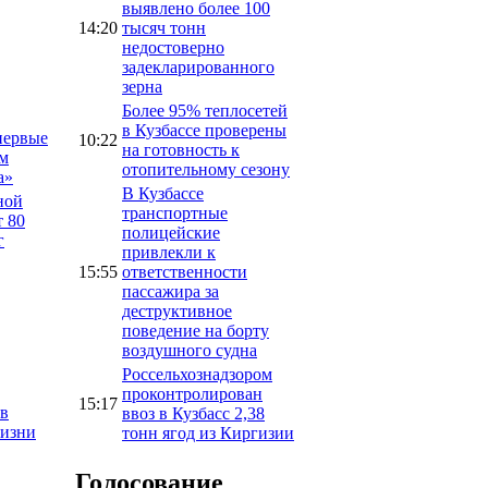
выявлено более 100
14:20
тысяч тонн
недостоверно
задекларированного
зерна
Более 95% теплосетей
в Кузбассе проверены
первые
10:22
на готовность к
ам
отопительному сезону
а»
В Кузбассе
ной
транспортные
 80
полицейские
г
привлекли к
15:55
ответственности
пассажира за
деструктивное
поведение на борту
воздушного судна
Россельхознадзором
проконтролирован
15:17
 в
ввоз в Кузбасс 2,38
жизни
тонн ягод из Киргизии
Голосование