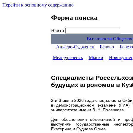
Перейти к основному содержанию
Форма поиска
Найти
Все новости
Обществ
Анжеро-Судженск
|
Белово
|
Берез
Междуреченск
|
Мыски
|
Новокузне
Специалисты Россельхозн
будущих агрономов в Куз
2 и 3 июня 2026 года специалисты Сиби
в демонстрационном экзамене (ГИА) п
университета имени В. Н. Полецкова.
Для обеспечения объективной и проф
выступили государственные инспекто
Екатерина и Суднева Ольга.