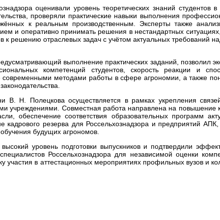
ознадзора оценивали уровень теоретических знаний студентов в
тельства, проверяли практические навыки выполнения професси
ижённых к реальным производственным. Эксперты также анализ
нием и оперативно принимать решения в нестандартных ситуациях
ов к решению отраслевых задач с учётом актуальных требований н
редусматривающий выполнение практических заданий, позволил э
сиональных компетенций студентов, скорость реакции и спос
ие современными методами работы в сфере агрономии, а также п
законодательства.
ни В. Н. Полецкова осуществляется в рамках укрепления связе
ми учреждениями. Совместная работа направлена на повышение 
асли, обеспечение соответствия образовательных программ акт
е кадрового резерва для Россельхознадзора и предприятий АПК,
 обучения будущих агрономов.
 высокий уровень подготовки выпускников и подтвердили эффек
пециалистов Россельхознадзора для независимой оценки компе
ку участия в аттестационных мероприятиях профильных вузов и к