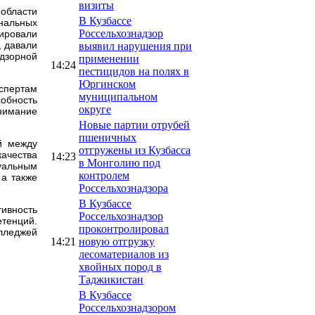
визиты
 области
В Кузбассе
ональных
Россельхознадзор
ировали
, давали
выявил нарушения при
адзорной
применении
14:24
пестицидов на полях в
Юргинском
кспертам
муниципальном
обность
округе
онимание
Новые партии отрубей
пшеничных
й между
отгружены из Кузбасса
качества
14:23
в Монголию под
уальным
контролем
 а также
Россельхознадзора
В Кузбассе
тивность
Россельхознадзор
тенций.
проконтролировал
олледжей
14:21
новую отгрузку
лесоматериалов из
хвойных пород в
Таджикистан
В Кузбассе
Россельхознадзором