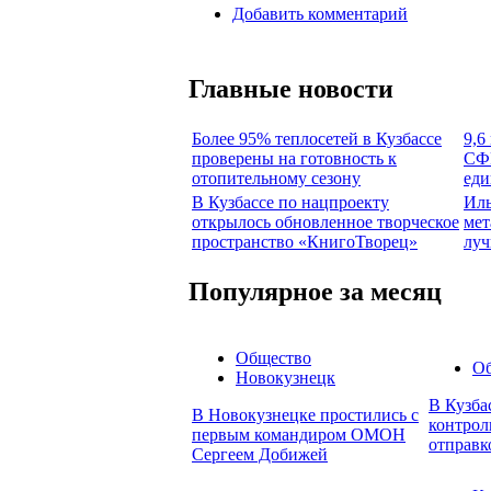
Добавить комментарий
Главные новости
Более 95% теплосетей в Кузбассе
9,6
проверены на готовность к
СФР
отопительному сезону
еди
В Кузбассе по нацпроекту
Иль
открылось обновленное творческое
мет
пространство «КнигоТворец»
луч
Популярное за месяц
Общество
О
Новокузнецк
В Кузба
В Новокузнецке простились с
контрол
первым командиром ОМОН
отправк
Сергеем Добижей