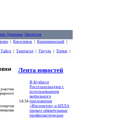
ние
Здоровье
Экология
рово
|
Киселевск
|
Крапивинский
|
|
Тайга
|
Таштагол
|
Тисуль
|
Топки
|
овки
Лента новостей
В Кузбассе
Россельхознадзор с
 участие
использованием
рарного
мобильного
14:34
приложения
«Инспектор» и БПЛА
спертов
имирова
провел обязательные
профилактические