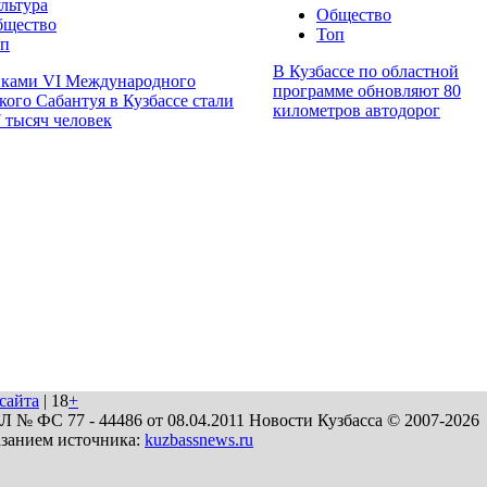
льтура
Общество
бщество
Топ
оп
В Кузбассе по областной
иками VI Международного
программе обновляют 80
кого Сабантуя в Кузбассе стали
километров автодорог
7 тысяч человек
сайта
| 18
+
№ ФС 77 - 44486 от 08.04.2011 Новости Кузбасса © 2007-2026
азанием источника:
kuzbassnews.ru