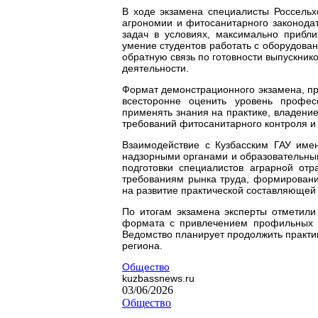
В ходе экзамена специалисты Россельх
агрономии и фитосанитарного законода
задач в условиях, максимально прибл
умение студентов работать с оборудова
обратную связь по готовности выпускник
деятельности.
Формат демонстрационного экзамена, п
всесторонне оценить уровень профес
применять знания на практике, владен
требований фитосанитарного контроля и 
Взаимодействие с Кузбасским ГАУ име
надзорными органами и образовательны
подготовки специалистов аграрной отр
требованиям рынка труда, формировани
на развитие практической составляющей
По итогам экзамена эксперты отметили
формата с привлечением профильных с
Ведомство планирует продолжить практи
региона.
Общество
kuzbassnews.ru
03/06/2026
Общество