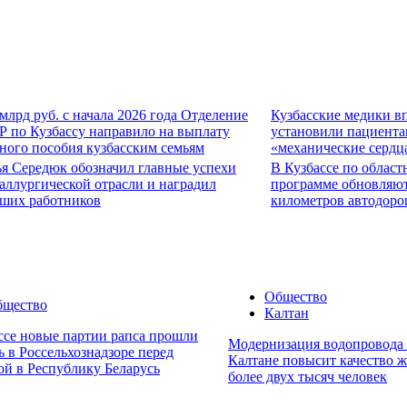
 млрд руб. с начала 2026 года Отделение
Кузбасские медики в
 по Кузбассу направило на выплату
установили пациент
ного пособия кузбасским семьям
«механические сердц
я Середюк обозначил главные успехи
В Кузбассе по област
аллургической отрасли и наградил
программе обновляют
ших работников
километров автодоро
Общество
бщество
Калтан
ссе новые партии рапса прошли
Модернизация водопровода
ь в Россельхознадзоре перед
Калтане повысит качество 
ой в Республику Беларусь
более двух тысяч человек