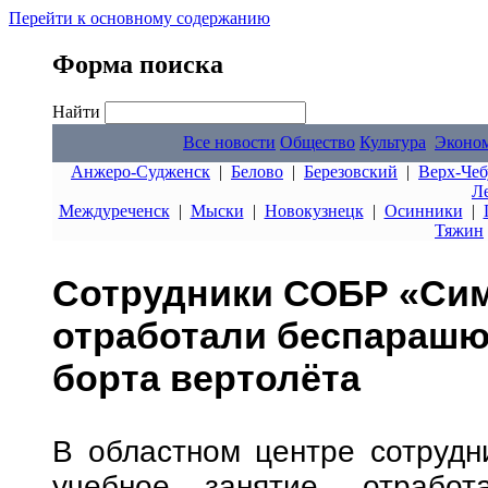
Перейти к основному содержанию
Форма поиска
Найти
Все новости
Общество
Культура
Эконо
Анжеро-Судженск
|
Белово
|
Березовский
|
Верх-Чеб
Л
Междуреченск
|
Мыски
|
Новокузнецк
|
Осинники
|
Тяжин
Сотрудники СОБР «Сим
отработали беспарашю
борта вертолёта
В областном центре сотруд
учебное занятие, отработ