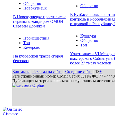
Общество
Общество
Новокузнецк
В Кузбассе новые парти
В Новокузнецке простились с
контроль в Россельхозна
первым командиром ОМОН
отправкой в Республику 
Сергеем Добижей
Культура
Происшествия
Общество
Топ
Топ
Кемерово
Участниками VI Междун
На кузбасской трассе сгорел
шахтерского Сабантуя в 
бензовоз
более 27 тысяч человек
Контакты
|
Реклама на сайте
|
Создание сайта
| 18
+
Регистрационный номер СМИ: Серия ЭЛ № ФС 77 - 44486 
Публикация материалов возможна с указанием источник
Gismeteo