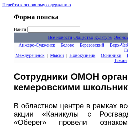
Перейти к основному содержанию
Форма поиска
Найти
Все новости
Общество
Культура
Эконо
Анжеро-Судженск
|
Белово
|
Березовский
|
Верх-Чеб
Л
Междуреченск
|
Мыски
|
Новокузнецк
|
Осинники
|
Тяжин
Сотрудники ОМОН орган
кемеровскими школьни
В областном центре в рамках в
акции «Каникулы с Росгва
«Оберег» провели ознако