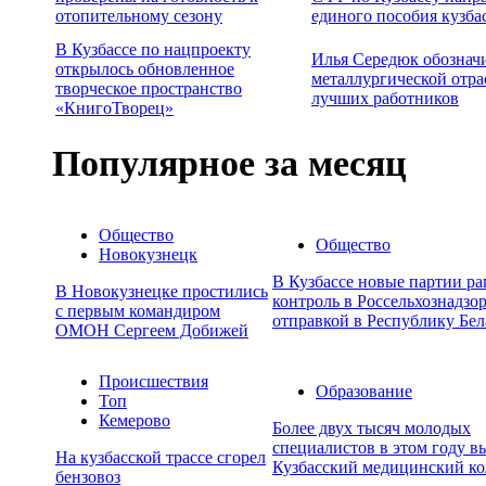
отопительному сезону
единого пособия кузба
В Кузбассе по нацпроекту
Илья Середюк обознач
открылось обновленное
металлургической отра
творческое пространство
лучших работников
«КнигоТворец»
Популярное за месяц
Общество
Общество
Новокузнецк
В Кузбассе новые партии р
В Новокузнецке простились
контроль в Россельхознадзор
с первым командиром
отправкой в Республику Бел
ОМОН Сергеем Добижей
Происшествия
Образование
Топ
Кемерово
Более двух тысяч молодых
специалистов в этом году в
На кузбасской трассе сгорел
Кузбасский медицинский к
бензовоз