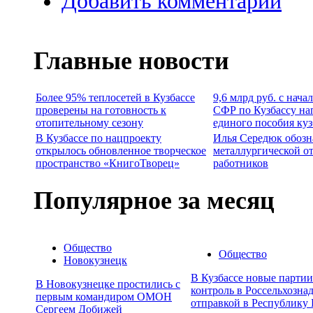
Добавить комментарий
Главные новости
Более 95% теплосетей в Кузбассе
9,6 млрд руб. с нача
проверены на готовность к
СФР по Кузбассу на
отопительному сезону
единого пособия ку
В Кузбассе по нацпроекту
Илья Середюк обозн
открылось обновленное творческое
металлургической о
пространство «КнигоТворец»
работников
Популярное за месяц
Общество
Общество
Новокузнецк
В Кузбассе новые парти
В Новокузнецке простились с
контроль в Россельхозна
первым командиром ОМОН
отправкой в Республику 
Сергеем Добижей