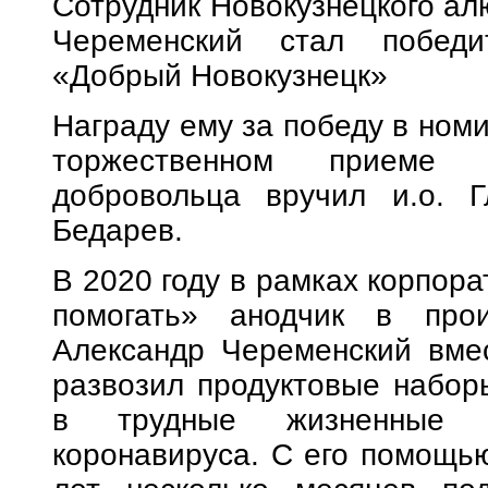
Сотрудник Новокузнецкого ал
Череменский стал победит
«Добрый Новокузнецк»
Награду ему за победу в ном
торжественном приеме
добровольца вручил и.о. Г
Бедарев.
В 2020 году в рамках корпор
помогать» анодчик в про
Александр Череменский вмес
развозил продуктовые набо
в трудные жизненные у
коронавируса. С его помощь