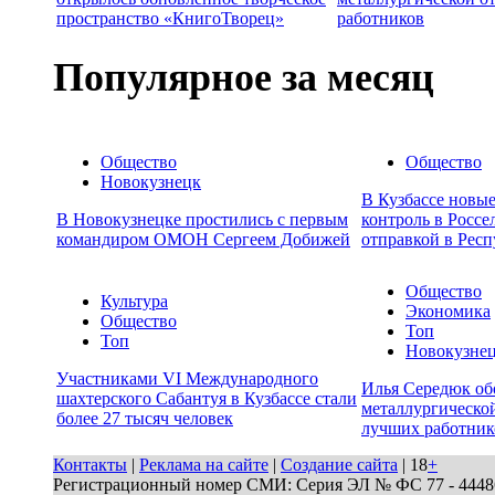
пространство «КнигоТворец»
работников
Популярное за месяц
Общество
Общество
Новокузнецк
В Кузбассе новы
В Новокузнецке простились с первым
контроль в Россе
командиром ОМОН Сергеем Добижей
отправкой в Респ
Общество
Культура
Экономика
Общество
Топ
Топ
Новокузне
Участниками VI Международного
Илья Середюк об
шахтерского Сабантуя в Кузбассе стали
металлургической
более 27 тысяч человек
лучших работник
Контакты
|
Реклама на сайте
|
Создание сайта
| 18
+
Регистрационный номер СМИ: Серия ЭЛ № ФС 77 - 44486 