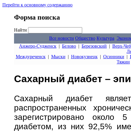
Перейти к основному содержанию
Форма поиска
Найти
Все новости
Общество
Культура
Эконо
Анжеро-Судженск
|
Белово
|
Березовский
|
Верх-Чеб
Л
Междуреченск
|
Мыски
|
Новокузнецк
|
Осинники
|
Тяжин
Сахарный диабет – эпи
Сахарный диабет являе
распространенных хроничес
зарегистрировано около 
диабетом, из них 92,5% име