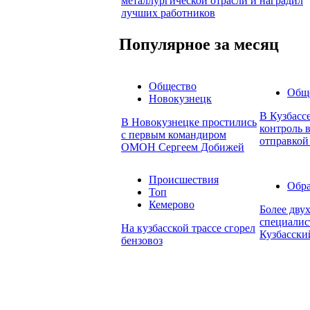
металлургической отрасли и наградил
лучших работников
Популярное за месяц
Общество
Общ
Новокузнецк
В Кузбасс
В Новокузнецке простились
контроль в
с первым командиром
отправкой
ОМОН Сергеем Добижей
Происшествия
Обра
Топ
Кемерово
Более дву
специалис
На кузбасской трассе сгорел
Кузбасски
бензовоз