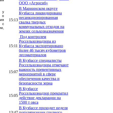
ООО «Агросиб»
В Мариинском округе
 у
Кузбасса ликвидирована
я о
несанкционированная
15:13
тия
свалка твердых
и с
коммунальных отходов на
ие,
землях сельхозназначения
Под контролем
Россельхознадзора из
15:11
Кузбасса экспортировано
более 46 тысяч кубометров
лесоматериалов
В Кузбассе специалисты
Россельхознадзора отмечают
важность превентивных
15:07
мероприятий в сфере
обеспечения качества и
безопасности зерна
В Кузбассе
Россельхознадзор прекратил
15:05
действие декларации на
1500 т овса
В Кузбассе проходит неделя
13:47
популяризации грудного