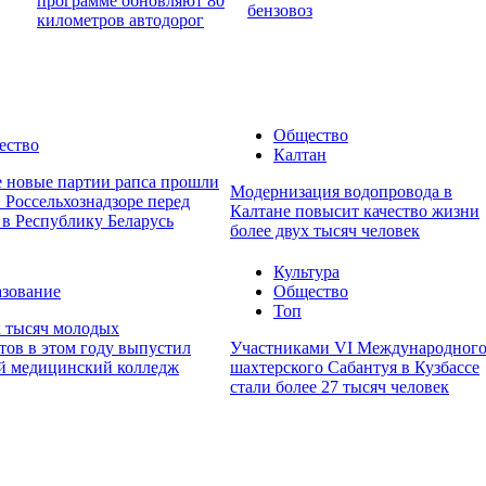
программе обновляют 80
бензовоз
километров автодорог
Общество
ество
Калтан
е новые партии рапса прошли
Модернизация водопровода в
 Россельхознадзоре перед
Калтане повысит качество жизни
 в Республику Беларусь
более двух тысяч человек
Культура
зование
Общество
Топ
х тысяч молодых
тов в этом году выпустил
Участниками VI Международног
й медицинский колледж
шахтерского Сабантуя в Кузбассе
стали более 27 тысяч человек