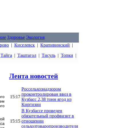
ние
Здоровье
Экология
рово
|
Киселевск
|
Крапивинский
|
|
Тайга
|
Таштагол
|
Тисуль
|
Топки
|
Лента новостей
Россельхознадзором
проконтролирован ввоз в
15:17
ого
Кузбасс 2,38 тонн ягод из
ием
Киргизии
го
В Кузбассе проведен
обязательный профвизит в
ой
15:15
отношении
кса
сельхозтоваропроизводителя
дия