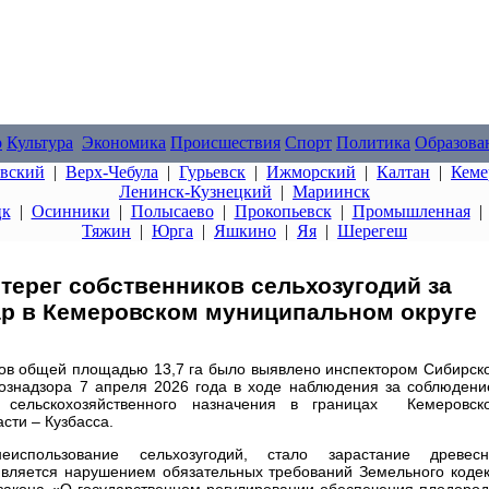
о
Культура
Экономика
Происшествия
Спорт
Политика
Образова
овский
|
Верх-Чебула
|
Гурьевск
|
Ижморский
|
Калтан
|
Кеме
Ленинск-Кузнецкий
|
Мариинск
цк
|
Осинники
|
Полысаево
|
Прокопьевск
|
Промышленная
Тяжин
|
Юрга
|
Яшкино
|
Яя
|
Шерегеш
терег собственников сельхозугодий за
тар в Кемеровском муниципальном округе
ков общей площадью 13,7 га было выявлено инспектором Сибирск
ознадзора 7 апреля 2026 года в ходе наблюдения за соблюден
 сельскохозяйственного назначения в границах Кемеровско
сти – Кузбасса.
использование сельхозугодий, стало зарастание древесн
 является нарушением обязательных требований Земельного коде
закона «О государственном регулировании обеспечения плодоро