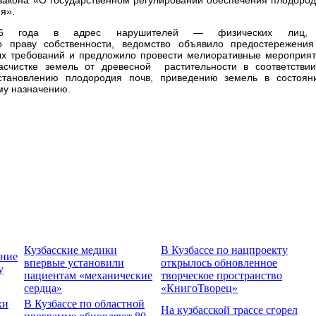
я».
6 года в адрес нарушителей — физических лиц,
о праву собственности, ведомство объявило предостережени
ых требований и предложило провести мелиоративные мероприя
расчистке земель от древесной растительности в соответстви
становлению плодородия почв, приведению земель в состоян
му назначению.
Кузбасские медики
В Кузбассе по нацпроекту
ение
впервые установили
открылось обновленное
у
пациентам «механические
творческое пространство
сердца»
«КнигоТворец»
хи
В Кузбассе по областной
На кузбасской трассе сгорел