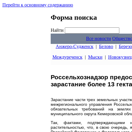
Перейти к основному содержанию
Форма поиска
Найти
Все новости
Обществ
Анжеро-Судженск
|
Белово
|
Берез
Междуреченск
|
Мыски
|
Новокузне
Россельхознадзор предос
зарастание более 13 гек
Зарастание части трех земельных участ
межрегионального управления Россельх
обязательных требований на землях
муниципального округа Кемеровской обла
Так, фактами, подтверждающими не
растительностью, что, в свою очередь,
Российской Федерации и Федерального 