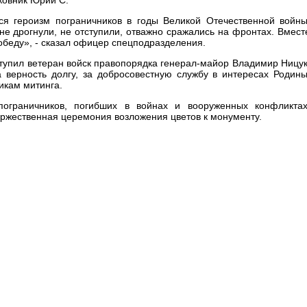
ся героизм пограничников в годы Великой Отечественной войны
не дрогнули, не отступили, отважно сражались на фронтах. Вмест
беду», - сказал офицер спецподразделения.
тупил ветеран войск правопорядка генерал-майор Владимир Ницук
 верность долгу, за добросовестную службу в интересах Родины
икам митинга.
пограничников, погибших в войнах и вооруженных конфликтах
оржественная церемония возложения цветов к монументу.