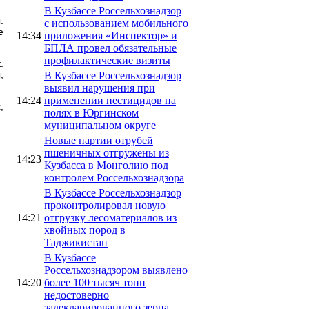
В Кузбассе Россельхознадзор
.
с использованием мобильного
е
14:34
приложения «Инспектор» и
БПЛА провел обязательные
профилактические визиты
.
,
В Кузбассе Россельхознадзор
выявил нарушения при
14:24
применении пестицидов на
,
полях в Юргинском
муниципальном округе
Новые партии отрубей
пшеничных отгружены из
14:23
Кузбасса в Монголию под
контролем Россельхознадзора
В Кузбассе Россельхознадзор
проконтролировал новую
14:21
отгрузку лесоматериалов из
хвойных пород в
Таджикистан
В Кузбассе
Россельхознадзором выявлено
14:20
более 100 тысяч тонн
недостоверно
задекларированного зерна