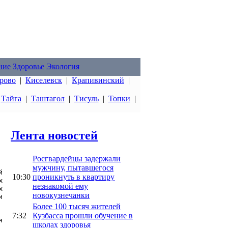
ние
Здоровье
Экология
рово
|
Киселевск
|
Крапивинский
|
|
Тайга
|
Таштагол
|
Тисуль
|
Топки
|
Лента новостей
Росгвардейцы задержали
мужчину, пытавшегося
й
10:30
проникнуть в квартиру
х
незнакомой ему
х
новокузнечанки
и
Более 100 тысяч жителей
7:32
Кузбасса прошли обучение в
я
школах здоровья