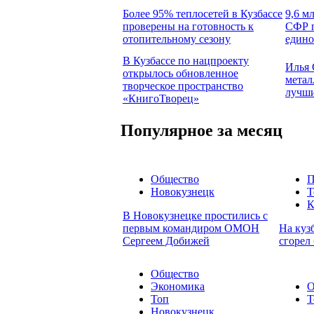
Более 95% теплосетей в Кузбассе
9,6 м
проверены на готовность к
СФР п
отопительному сезону
едино
В Кузбассе по нацпроекту
Илья 
открылось обновленное
метал
творческое пространство
лучши
«КнигоТворец»
Популярное за месяц
Общество
П
Новокузнецк
Т
К
В Новокузнецке простились с
первым командиром ОМОН
На куз
Сергеем Добижей
сгорел
Общество
Экономика
О
Топ
Т
Новокузнецк