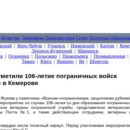
о
Культура
Экономика
Происшествия
Спорт
Политика
Образова
овский
|
Верх-Чебула
|
Гурьевск
|
Ижморский
|
Калтан
|
Кеме
Ленинск-Кузнецкий
|
Мариинск
цк
|
Осинники
|
Полысаево
|
Прокопьевск
|
Промышленная
Тяжин
|
Юрга
|
Яшкино
|
Яя
|
Шерегеш
тметили 106-летие пограничных войск
 в Кемерове
. Жукова у памятника «Воинам-пограничникам, защитникам рубеже
ероприятие по случаю 106-летия со дня образования пограничны
тали ветераны пограничной службы, представители ветерански
цы Поста №1, а также действующие сотрудники, ветераны 
сгвардии несли почетный караул. Перед участниками мероприяти
ковник Юрий С.