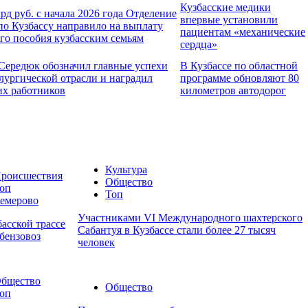
Кузбасские медики
лрд руб. с начала 2026 года Отделение
впервые установили
о Кузбассу направило на выплату
пациентам «механические
го пособия кузбасским семьям
сердца»
Середюк обозначил главные успехи
В Кузбассе по областной
лургической отрасли и наградил
программе обновляют 80
х работников
километров автодорог
Культура
роисшествия
Общество
оп
Топ
емерово
Участниками VI Международного шахтерского
басской трассе
Сабантуя в Кузбассе стали более 27 тысяч
 бензовоз
человек
бщество
Общество
оп