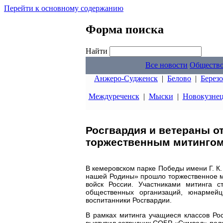
Перейти к основному содержанию
Форма поиска
Найти
Все новости
Обществ
Анжеро-Судженск
|
Белово
|
Берез
Междуреченск
|
Мыски
|
Новокузне
Росгвардия и ветераны о
торжественным митингом
В кемеровском парке Победы имени Г. К
нашей Родины» прошло торжественное м
войск России. Участниками митинга с
общественных организаций, юнармей
воспитанники Росгвардии.
В рамках митинга учащиеся классов Ро
выступил сотрудник СОБР «Символ» пол