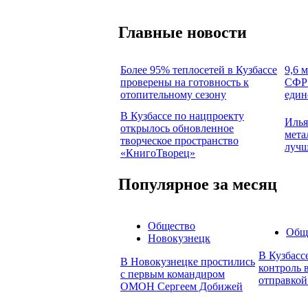
Главные новости
Более 95% теплосетей в Кузбассе
9,6 
проверены на готовность к
СФР 
отопительному сезону
един
В Кузбассе по нацпроекту
Илья
открылось обновленное
мета
творческое пространство
лучш
«КнигоТворец»
Популярное за месяц
Общество
Общ
Новокузнецк
В Кузбасс
В Новокузнецке простились
контроль 
с первым командиром
отправкой
ОМОН Сергеем Добижей