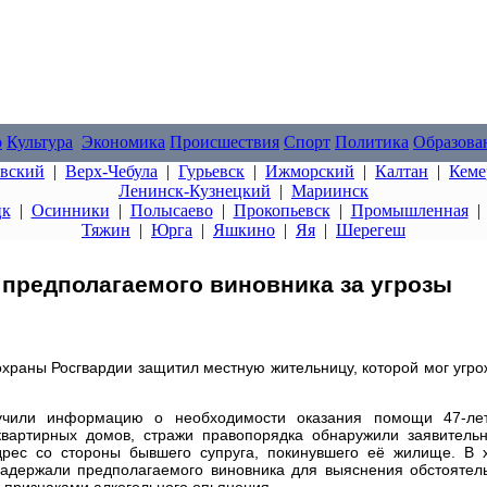
о
Культура
Экономика
Происшествия
Спорт
Политика
Образова
овский
|
Верх-Чебула
|
Гурьевск
|
Ижморский
|
Калтан
|
Кеме
Ленинск-Кузнецкий
|
Мариинск
цк
|
Осинники
|
Полысаево
|
Прокопьевск
|
Промышленная
Тяжин
|
Юрга
|
Яшкино
|
Яя
|
Шерегеш
предполагаемого виновника за угрозы
храны Росгвардии защитил местную жительницу, которой мог угро
учили информацию о необходимости оказания помощи 47-ле
вартирных домов, стражи правопорядка обнаружили заявительн
дрес со стороны бывшего супруга, покинувшего её жилище. В 
адержали предполагаемого виновника для выяснения обстоятель
 признаками алкогольного опьянения.