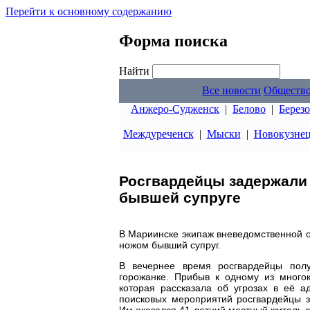
Перейти к основному содержанию
Форма поиска
Найти
Все новости
Обществ
Анжеро-Судженск
|
Белово
|
Берез
Междуреченск
|
Мыски
|
Новокузне
Росгвардейцы задержали 
бывшей супруге
В Мариинске экипаж вневедомственной о
ножом бывший супруг.
В вечернее время росгвардейцы пол
горожанке. Прибыв к одному из многок
которая рассказала об угрозах в её а
поисковых мероприятий росгвардейцы з
Им оказался 41-летний местный житель с