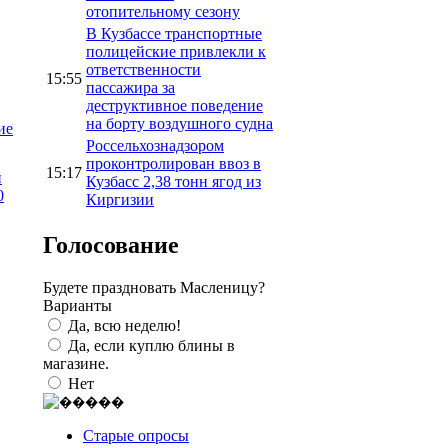
отопительному сезону
В Кузбассе транспортные
полицейские привлекли к
ответственности
15:55
пассажира за
деструктивное поведение
на борту воздушного судна
ие
Россельхознадзором
проконтролирован ввоз в
15:17
й
Кузбасс 2,38 тонн ягод из
0
Киргизии
Голосование
Будете праздновать Масленицу?
Варианты
Да, всю неделю!
Да, если куплю блины в
магазине.
Нет
Старые опросы