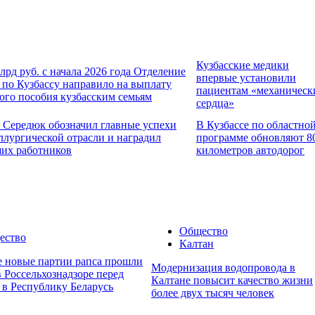
Кузбасские медики
млрд руб. с начала 2026 года Отделение
впервые установили
по Кузбассу направило на выплату
пациентам «механическ
ого пособия кузбасским семьям
сердца»
 Середюк обозначил главные успехи
В Кузбассе по областно
ллургической отрасли и наградил
программе обновляют 8
их работников
километров автодорог
Общество
ество
Калтан
е новые партии рапса прошли
Модернизация водопровода в
в Россельхознадзоре перед
Калтане повысит качество жизни
 в Республику Беларусь
более двух тысяч человек