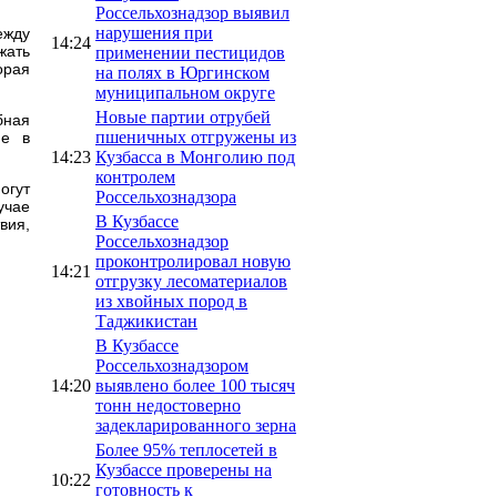
Россельхознадзор выявил
нарушения при
ежду
14:24
жать
применении пестицидов
орая
на полях в Юргинском
муниципальном округе
Новые партии отрубей
бная
пшеничных отгружены из
ие в
14:23
Кузбасса в Монголию под
контролем
огут
Россельхознадзора
учае
В Кузбассе
вия,
Россельхознадзор
проконтролировал новую
14:21
отгрузку лесоматериалов
из хвойных пород в
Таджикистан
В Кузбассе
Россельхознадзором
14:20
выявлено более 100 тысяч
тонн недостоверно
задекларированного зерна
Более 95% теплосетей в
Кузбассе проверены на
10:22
готовность к