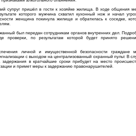
й супруг пришёл в гости к хозяйке жилища. В ходе общения м
зультате которого мужчина схватил кухонный нож и начал угро
сности женщина покинула жилище и обратилась к соседке, кот
елям.
жанный был передан сотрудникам органов внутренних дел. Подро
де проверки, по результатам которой будет принято решен
спечения личной и имущественной безопасности граждане м
игнализации с выходом на централизованный охранный пульт. В сл
а задержания в кратчайшие сроки прибудет на место происшест
изации и примет меры к задержанию правонарушителей.