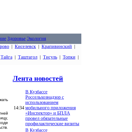
ние
Здоровье
Экология
рово
|
Киселевск
|
Крапивинский
|
|
Тайга
|
Таштагол
|
Тисуль
|
Топки
|
Лента новостей
В Кузбассе
Россельхознадзор с
жать
использованием
14:34
мобильного приложения
«Инспектор» и БПЛА
тней
ицу,
провел обязательные
ходе
профилактические визиты
ств.
В Кузбассе