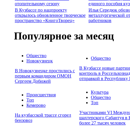
отопительному сезону
единого пособия ку
В Кузбассе по нацпроекту
Илья Середюк обозн
открылось обновленное творческое
металлургической о
пространство «КнигоТворец»
работников
Популярное за месяц
Общество
Общество
Новокузнецк
В Кузбассе новые парти
В Новокузнецке простились с
контроль в Россельхозна
первым командиром ОМОН
отправкой в Республику 
Сергеем Добижей
Культура
Происшествия
Общество
Топ
Топ
Кемерово
Участниками VI Междун
На кузбасской трассе сгорел
шахтерского Сабантуя в 
бензовоз
более 27 тысяч человек