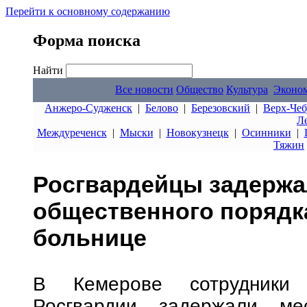
Перейти к основному содержанию
Форма поиска
Найти
Все новости
Общество
Культура
Эконо
Анжеро-Судженск
|
Белово
|
Березовский
|
Верх-Чеб
Л
Междуреченск
|
Мыски
|
Новокузнецк
|
Осинники
|
Тяжин
Росгвардейцы задержа
общественного порядк
больнице
В Кемерове сотрудники 
Росгвардии задержали мес