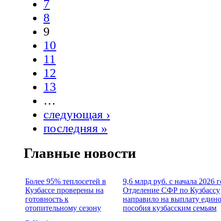
7
8
9
10
11
12
13
…
следующая ›
последняя »
Главные новости
Более 95% теплосетей в
9,6 млрд руб. с начала 2026 
Кузбассе проверены на
Отделение СФР по Кузбассу
готовность к
направило на выплату един
отопительному сезону
пособия кузбасским семьям