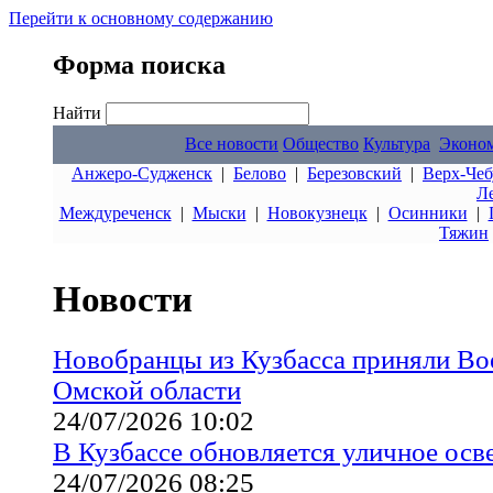
Перейти к основному содержанию
Форма поиска
Найти
Все новости
Общество
Культура
Эконо
Анжеро-Судженск
|
Белово
|
Березовский
|
Верх-Чеб
Л
Междуреченск
|
Мыски
|
Новокузнецк
|
Осинники
|
Тяжин
Новости
Новобранцы из Кузбасса приняли Во
Омской области
24/07/2026 10:02
В Кузбассе обновляется уличное ос
24/07/2026 08:25