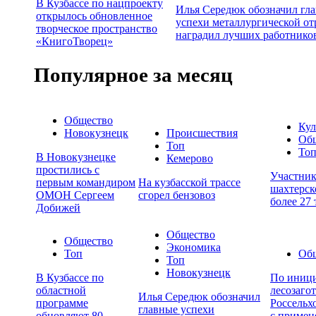
В Кузбассе по нацпроекту
Илья Середюк обозначил гл
открылось обновленное
успехи металлургической от
творческое пространство
наградил лучших работнико
«КнигоТворец»
Популярное за месяц
Общество
Кул
Новокузнецк
Происшествия
Об
Топ
То
В Новокузнецке
Кемерово
простились с
Участни
первым командиром
На кузбасской трассе
шахтерск
ОМОН Сергеем
сгорел бензовоз
более 27
Добижей
Общество
Общество
Экономика
Топ
Об
Топ
Новокузнецк
В Кузбассе по
По иници
областной
лесозаго
Илья Середюк обозначил
программе
Россельх
главные успехи
обновляют 80
с примен