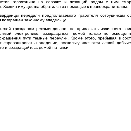
метив горожанина на лавочке и лежащий рядом с ним смар
я. Хозяин имущества обратился за помощью к правоохранителям.
гвардейцы передали предполагаемого грабителя сотрудникам о
 возвращен законному владельцу.
ителей гражданам рекомендовано: не привлекать излишнего вн
симой электронике; возвращаться домой только по освещен
кращения пути темные переулки. Кроме этого, пребывая в сос
ут спровоцировать нападение, поскольку являются легкой добыч
е и возвращайтесь домой на такси.