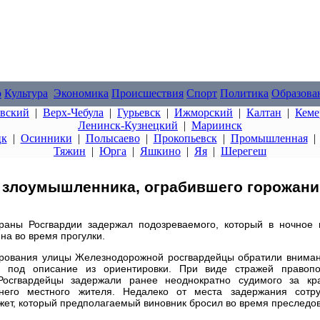
о
Культура
Экономика
Происшествия
Спорт
Политика
Образова
овский
|
Верх-Чебула
|
Гурьевск
|
Ижморский
|
Калтан
|
Кеме
Ленинск-Кузнецкий
|
Мариинск
цк
|
Осинники
|
Полысаево
|
Прокопьевск
|
Промышленная
Тяжин
|
Юрга
|
Яшкино
|
Яя
|
Шерегеш
 злоумышленника, ограбившего горожани
раны Росгвардии задержал подозреваемого, который в ночное
на во время прогулки.
ирования улицы Железнодорожной росгвардейцы обратили внима
л под описание из ориентировки. При виде стражей правопо
Росгвардейцы задержали ранее неоднократно судимого за кр
тнего местного жителя. Недалеко от места задержания сотру
ет, который предполагаемый виновник бросил во время преследо