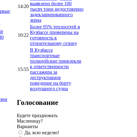
выявлено более 100
14:20
тысяч тонн недостоверно
ервые
задекларированного
зерна
»
Более 95% теплосетей в
ой
Кузбассе проверены на
10:22
80
готовность к
отопительному сезону
В Кузбассе
транспортные
полицейские привлекли
к ответственности
15:55
пассажира за
деструктивное
поведение на борту
воздушного судна
изни
Голосование
Будете праздновать
Масленицу?
Варианты
Да, всю неделю!