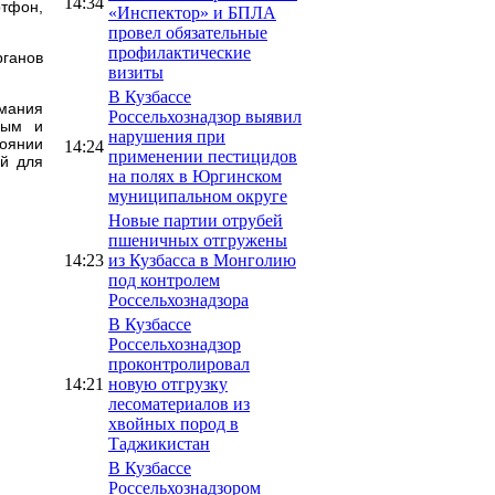
14:34
тфон,
«Инспектор» и БПЛА
провел обязательные
профилактические
рганов
визиты
В Кузбассе
имания
Россельхознадзор выявил
ным и
нарушения при
тоянии
14:24
применении пестицидов
ей для
на полях в Юргинском
муниципальном округе
Новые партии отрубей
пшеничных отгружены
14:23
из Кузбасса в Монголию
под контролем
Россельхознадзора
В Кузбассе
Россельхознадзор
проконтролировал
14:21
новую отгрузку
лесоматериалов из
хвойных пород в
Таджикистан
В Кузбассе
Россельхознадзором