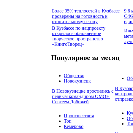
Более 95% теплосетей в Кузбассе
9,6 
проверены на готовность к
СФР
отопительному сезону
еди
В Кузбассе по нацпроекту
Иль
открылось обновленное
мет
творческое пространство
луч
«КнигоТворец»
Популярное за месяц
Общество
Об
Новокузнецк
В Кузба
В Новокузнецке простились с
контроль
первым командиром ОМОН
отправко
Сергеем Добижей
Ку
Происшествия
Об
Топ
То
Кемерово