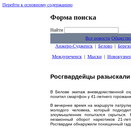
Перейти к основному содержанию
Форма поиска
Найти
Все новости
Обществ
Анжеро-Судженск
|
Белово
|
Берез
Междуреченск
|
Мыски
|
Новокузне
Росгвардейцы разыскали
В Белове экипаж вневедомственной ох
похитил смартфон у 41-летнего горожани
В вечернее время на маршруте патрул
молодого человека, который подходи
злоумышленник попытался скрыться. 
незаконный оборот наркотиков 21-ле
Росгвардии обнаружили похищенный гадж