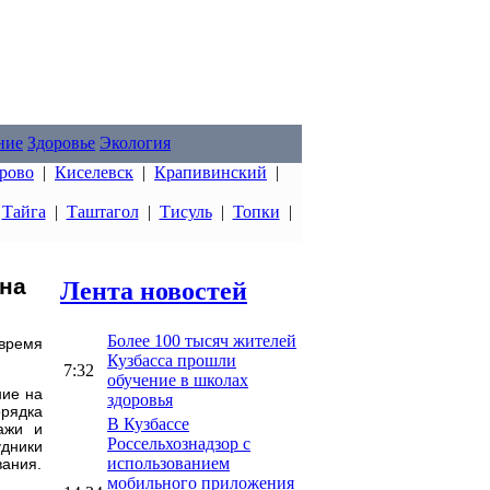
ние
Здоровье
Экология
рово
|
Киселевск
|
Крапивинский
|
|
Тайга
|
Таштагол
|
Тисуль
|
Топки
|
на
Лента новостей
Более 100 тысяч жителей
 время
Кузбасса прошли
7:32
обучение в школах
ние на
здоровья
рядка
В Кузбассе
ажи и
Россельхознадзор с
дники
использованием
вания.
мобильного приложения