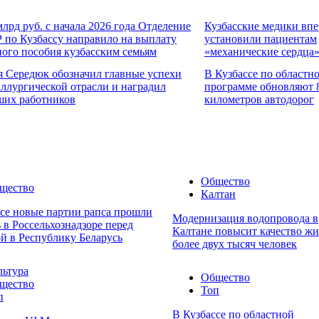
млрд руб. с начала 2026 года Отделение
Кузбасские медики вп
 по Кузбассу направило на выплату
установили пациентам
ного пособия кузбасским семьям
«механические сердца
я Середюк обозначил главные успехи
В Кузбассе по областн
аллургической отрасли и наградил
программе обновляют 
ших работников
километров автодорог
Общество
щество
Калтан
ссе новые партии рапса прошли
Модернизация водопровода в
 в Россельхознадзоре перед
Калтане повысит качество ж
й в Республику Беларусь
более двух тысяч человек
льтура
Общество
щество
Топ
п
В Кузбассе по областной