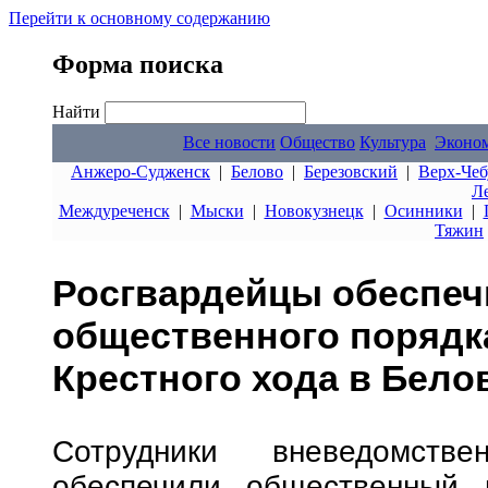
Перейти к основному содержанию
Форма поиска
Найти
Все новости
Общество
Культура
Эконо
Анжеро-Судженск
|
Белово
|
Березовский
|
Верх-Чеб
Л
Междуреченск
|
Мыски
|
Новокузнецк
|
Осинники
|
Тяжин
Росгвардейцы обеспеч
общественного порядк
Крестного хода в Бело
Сотрудники вневедомств
обеспечили общественный 