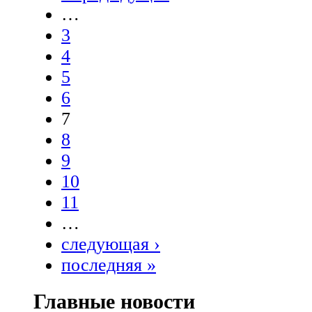
…
3
4
5
6
7
8
9
10
11
…
следующая ›
последняя »
Главные новости