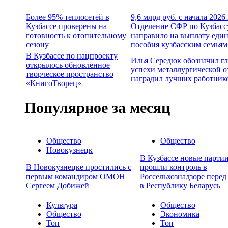
Более 95% теплосетей в
9,6 млрд руб. с начала 2026
Кузбассе проверены на
Отделение СФР по Кузбасс
готовность к отопительному
направило на выплату еди
сезону
пособия кузбасским семьям
В Кузбассе по нацпроекту
Илья Середюк обозначил г
открылось обновленное
успехи металлургической о
творческое пространство
наградил лучших работник
«КнигоТворец»
Популярное за месяц
Общество
Общество
Новокузнецк
В Кузбассе новые партии
В Новокузнецке простились с
прошли контроль в
первым командиром ОМОН
Россельхознадзоре перед
Сергеем Добижей
в Республику Беларусь
Культура
Общество
Общество
Экономика
Топ
Топ