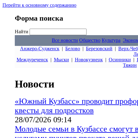
Перейти к основному содержанию
Форма поиска
Найти
Все новости
Общество
Культура
Эконо
Анжеро-Судженск
|
Белово
|
Березовский
|
Верх-Чеб
Л
Междуреченск
|
Мыски
|
Новокузнецк
|
Осинники
|
Тяжин
Новости
«Южный Кузбасс» проводит профо
квесты для подростков
28/07/2026 09:14
Молодые семьи в Кузбассе смогут 