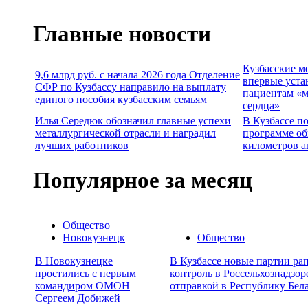
Главные новости
Кузбасские м
9,6 млрд руб. с начала 2026 года Отделение
впервые уста
СФР по Кузбассу направило на выплату
пациентам «м
единого пособия кузбасским семьям
сердца»
Илья Середюк обозначил главные успехи
В Кузбассе п
металлургической отрасли и наградил
программе об
лучших работников
километров а
Популярное за месяц
Общество
Новокузнецк
Общество
В Новокузнецке
В Кузбассе новые партии ра
простились с первым
контроль в Россельхознадзор
командиром ОМОН
отправкой в Республику Бел
Сергеем Добижей