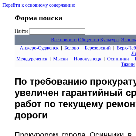
Перейти к основному содержанию
Форма поиска
Найти
Все новости
Общество
Культура
Эконо
Анжеро-Судженск
|
Белово
|
Березовский
|
Верх-Чеб
Л
Междуреченск
|
Мыски
|
Новокузнецк
|
Осинники
|
Тяжин
По требованию прокурат
увеличен гарантийный с
работ по текущему ремо
дороги
Прокурором города Осинники в 