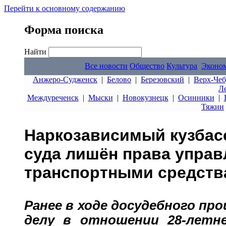
Перейти к основному содержанию
Форма поиска
Найти
Все новости
Общество
Культура
Эконо
Анжеро-Судженск
|
Белово
|
Березовский
|
Верх-Чеб
Л
Междуреченск
|
Мыски
|
Новокузнецк
|
Осинники
|
Тяжин
Наркозависимый кузбас
суда лишён права управ
транспортными средств
Ранее в ходе досудебного пр
делу в отношении 28-летн