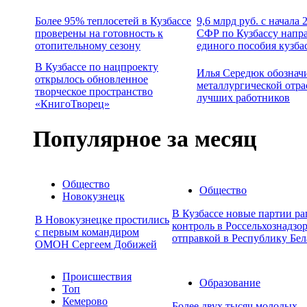
Более 95% теплосетей в Кузбассе
9,6 млрд руб. с начала
проверены на готовность к
СФР по Кузбассу напр
отопительному сезону
единого пособия кузба
В Кузбассе по нацпроекту
Илья Середюк обознач
открылось обновленное
металлургической отра
творческое пространство
лучших работников
«КнигоТворец»
Популярное за месяц
Общество
Общество
Новокузнецк
В Кузбассе новые партии р
В Новокузнецке простились
контроль в Россельхознадзор
с первым командиром
отправкой в Республику Бел
ОМОН Сергеем Добижей
Происшествия
Образование
Топ
Кемерово
Более двух тысяч молодых