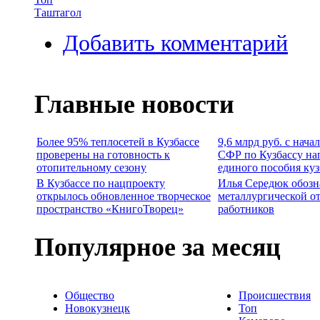
Таштагол
Добавить комментарий
Главные новости
Более 95% теплосетей в Кузбассе
9,6 млрд руб. с нача
проверены на готовность к
СФР по Кузбассу на
отопительному сезону
единого пособия ку
В Кузбассе по нацпроекту
Илья Середюк обозн
открылось обновленное творческое
металлургической о
пространство «КнигоТворец»
работников
Популярное за месяц
Общество
Происшествия
Новокузнецк
Топ