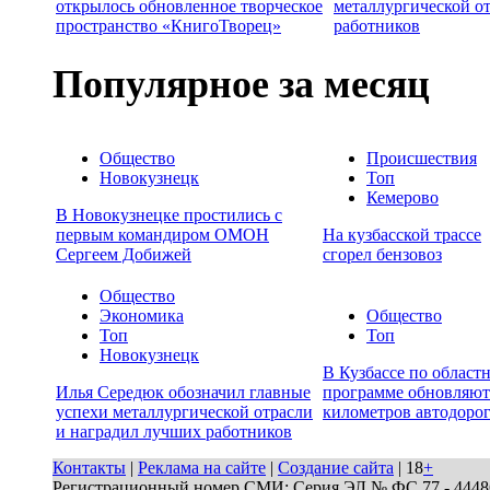
открылось обновленное творческое
металлургической о
пространство «КнигоТворец»
работников
Популярное за месяц
Общество
Происшествия
Новокузнецк
Топ
Кемерово
В Новокузнецке простились с
первым командиром ОМОН
На кузбасской трассе
Сергеем Добижей
сгорел бензовоз
Общество
Экономика
Общество
Топ
Топ
Новокузнецк
В Кузбассе по област
Илья Середюк обозначил главные
программе обновляют
успехи металлургической отрасли
километров автодоро
и наградил лучших работников
Контакты
|
Реклама на сайте
|
Создание сайта
| 18
+
Регистрационный номер СМИ: Серия ЭЛ № ФС 77 - 44486 