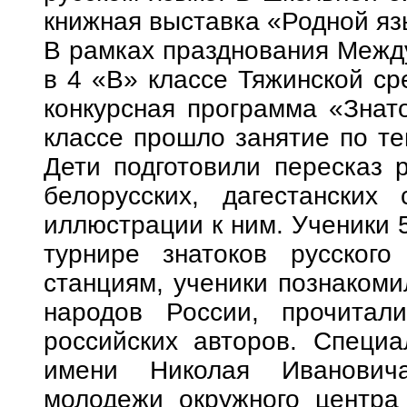
книжная выставка «Родной язы
В рамках празднования Между
в 4 «В» классе Тяжинской с
конкурсная программа «Знато
классе прошло занятие по те
Дети подготовили пересказ ру
белорусских, дагестанских
иллюстрации к ним. Ученики 5
турнире знатоков русског
станциям, ученики познаком
народов России, прочитал
российских авторов. Специа
имени Николая Иванович
молодежи окружного центра