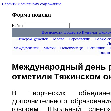
Перейти к основному содержанию
Форма поиска
Найти
Все новости
Общество
Культура
Эконо
Анжеро-Судженск
|
Белово
|
Березовский
|
Верх-Чеб
Л
Междуреченск
|
Мыски
|
Новокузнецк
|
Осинники
|
Тяжин
Международный день р
отметили Тяжинском о
В творческих объедине
дополнительного образовани
говорим. Школьный сленг»