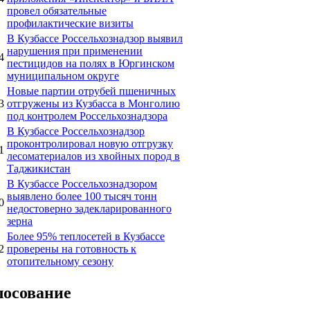
провел обязательные
профилактические визиты
В Кузбассе Россельхознадзор выявил
нарушения при применении
4
пестицидов на полях в Юргинском
муниципальном округе
Новые партии отрубей пшеничных
3
отгружены из Кузбасса в Монголию
под контролем Россельхознадзора
В Кузбассе Россельхознадзор
проконтролировал новую отгрузку
1
лесоматериалов из хвойных пород в
Таджикистан
В Кузбассе Россельхознадзором
выявлено более 100 тысяч тонн
0
недостоверно задекларированного
зерна
Более 95% теплосетей в Кузбассе
2
проверены на готовность к
отопительному сезону
лосование