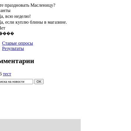
те праздновать Масленицу?
ианты
а, всю неделю!
а, если куплю блины в магазине.
Нет
Старые опросы
Результаты
мментарии
6
тест