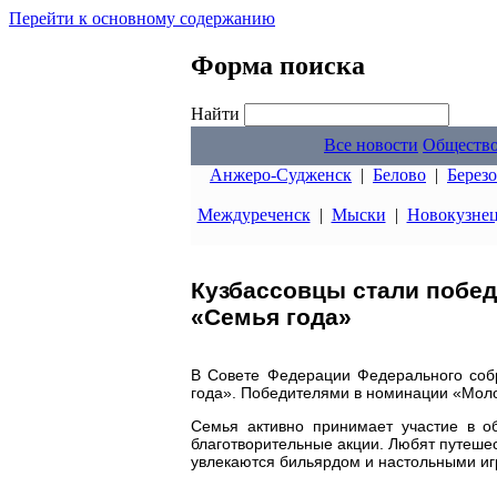
Перейти к основному содержанию
Форма поиска
Найти
Все новости
Обществ
Анжеро-Судженск
|
Белово
|
Берез
Междуреченск
|
Мыски
|
Новокузне
Кузбассовцы стали побед
«Семья года»
В Совете Федерации Федерального соб
года». Победителями в номинации «Моло
Семья активно принимает участие в о
благотворительные акции. Любят путешес
увлекаются бильярдом и настольными иг