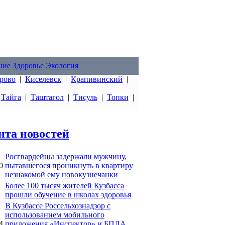
ние
Здоровье
Экология
рово
|
Киселевск
|
Крапивинский
|
|
Тайга
|
Таштагол
|
Тисуль
|
Топки
|
нта новостей
Росгвардейцы задержали мужчину,
0
пытавшегося проникнуть в квартиру
незнакомой ему новокузнечанки
Более 100 тысяч жителей Кузбасса
прошли обучение в школах здоровья
В Кузбассе Россельхознадзор с
использованием мобильного
4
приложения «Инспектор» и БПЛА