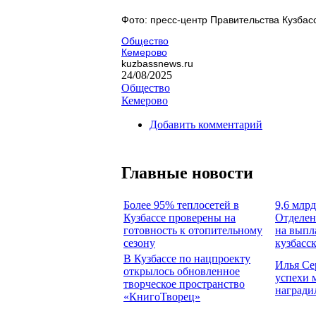
Фото: пресс-центр Правительства Кузбас
Общество
Кемерово
kuzbassnews.ru
24/08/2025
Общество
Кемерово
Добавить комментарий
Главные новости
Более 95% теплосетей в
9,6 млрд
Кузбассе проверены на
Отделен
готовность к отопительному
на выпл
сезону
кузбасс
В Кузбассе по нацпроекту
Илья Се
открылось обновленное
успехи 
творческое пространство
награди
«КнигоТворец»