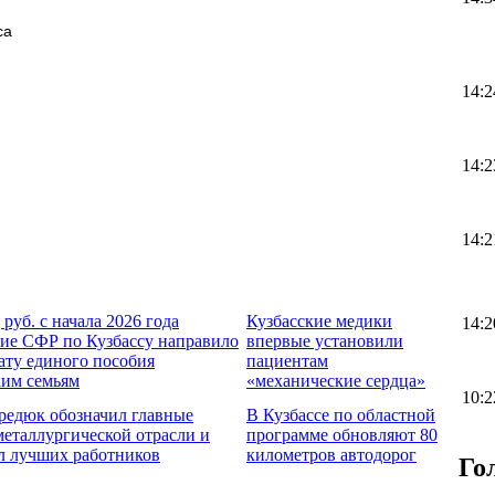
са
14:2
14:2
14:2
 руб. с начала 2026 года
Кузбасские медики
14:2
ие СФР по Кузбассу направило
впервые установили
ату единого пособия
пациентам
ким семьям
«механические сердца»
10:2
редюк обозначил главные
В Кузбассе по областной
металлургической отрасли и
программе обновляют 80
л лучших работников
километров автодорог
Го