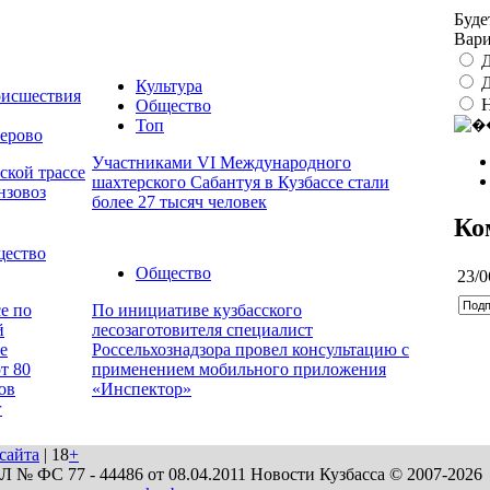
Буде
Вар
Д
Д
Культура
исшествия
Общество
Топ
ерово
Участниками VI Международного
ской трассе
шахтерского Сабантуя в Кузбассе стали
нзовоз
более 27 тысяч человек
Ко
ество
Общество
23/0
е по
По инициативе кузбасского
й
лесозаготовителя специалист
е
Россельхознадзора провел консультацию с
т 80
применением мобильного приложения
ов
«Инспектор»
г
сайта
| 18
+
№ ФС 77 - 44486 от 08.04.2011 Новости Кузбасса © 2007-2026