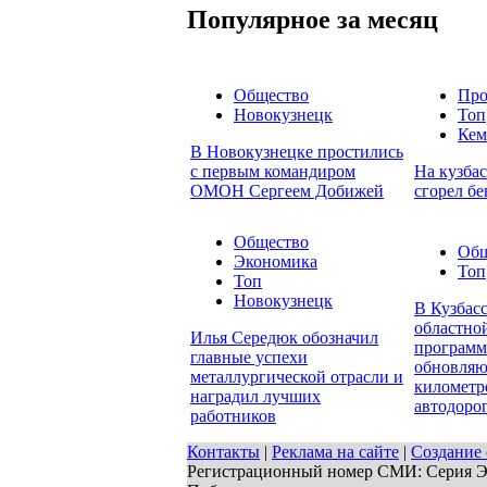
Популярное за месяц
Общество
Про
Новокузнецк
Топ
Кем
В Новокузнецке простились
с первым командиром
На кузбас
ОМОН Сергеем Добижей
сгорел бе
Общество
Общ
Экономика
Топ
Топ
Новокузнецк
В Кузбасс
областно
Илья Середюк обозначил
программ
главные успехи
обновляю
металлургической отрасли и
километр
наградил лучших
автодоро
работников
Контакты
|
Реклама на сайте
|
Создание 
Регистрационный номер СМИ: Серия ЭЛ 