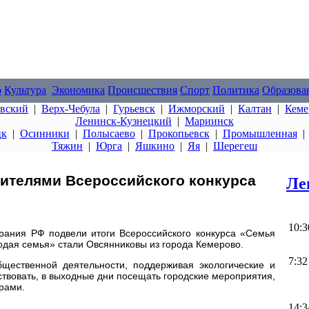
о
Культура
Экономика
Происшествия
Спорт
Политика
Образова
овский
|
Верх-Чебула
|
Гурьевск
|
Ижморский
|
Калтан
|
Кеме
Ленинск-Кузнецкий
|
Мариинск
цк
|
Осинники
|
Полысаево
|
Прокопьевск
|
Промышленная
Тяжин
|
Юрга
|
Яшкино
|
Яя
|
Шерегеш
ителями Всероссийского конкурса
Ле
10:3
рания РФ подвели итоги Всероссийского конкурса «Семья
дая семья» стали Овсянниковы из города Кемерово.
7:32
бщественной деятельности, поддерживая экологические и
твовать, в выходные дни посещать городские мероприятия,
рами.
14:3