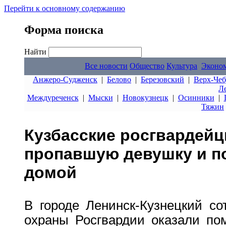
Перейти к основному содержанию
Форма поиска
Найти
Все новости
Общество
Культура
Эконо
Анжеро-Судженск
|
Белово
|
Березовский
|
Верх-Чеб
Л
Междуреченск
|
Мыски
|
Новокузнецк
|
Осинники
|
Тяжин
Кузбасские росгвардей
пропавшую девушку и п
домой
В городе Ленинск-Кузнецкий со
охраны Росгвардии оказали по