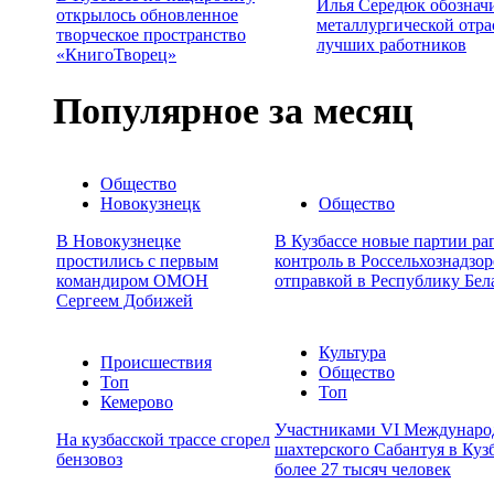
Илья Середюк обознач
открылось обновленное
металлургической отра
творческое пространство
лучших работников
«КнигоТворец»
Популярное за месяц
Общество
Новокузнецк
Общество
В Новокузнецке
В Кузбассе новые партии ра
простились с первым
контроль в Россельхознадзор
командиром ОМОН
отправкой в Республику Бел
Сергеем Добижей
Культура
Происшествия
Общество
Топ
Топ
Кемерово
Участниками VI Междунаро
На кузбасской трассе сгорел
шахтерского Сабантуя в Кузб
бензовоз
более 27 тысяч человек