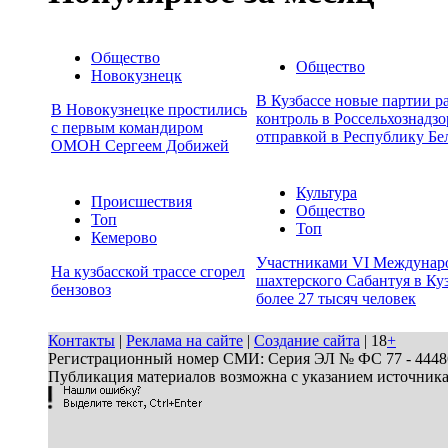
Общество
Общество
Новокузнецк
В Кузбассе новые партии р
В Новокузнецке простились
контроль в Россельхознадзо
с первым командиром
отправкой в Республику Бе
ОМОН Сергеем Добижей
Культура
Происшествия
Общество
Топ
Топ
Кемерово
Участниками VI Междунар
На кузбасской трассе сгорел
шахтерского Сабантуя в Куз
бензовоз
более 27 тысяч человек
Контакты
|
Реклама на сайте
|
Создание сайта
| 18
+
Регистрационный номер СМИ: Серия ЭЛ № ФС 77 - 44486 
Публикация материалов возможна с указанием источник