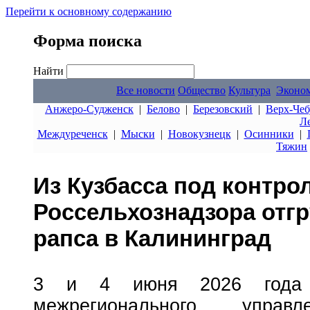
Перейти к основному содержанию
Форма поиска
Найти
Все новости
Общество
Культура
Эконо
Анжеро-Судженск
|
Белово
|
Березовский
|
Верх-Чеб
Л
Междуреченск
|
Мыски
|
Новокузнецк
|
Осинники
|
Тяжин
Из Кузбасса под контро
Россельхознадзора отг
рапса в Калининград
3 и 4 июня 2026 года с
межрегионального управл