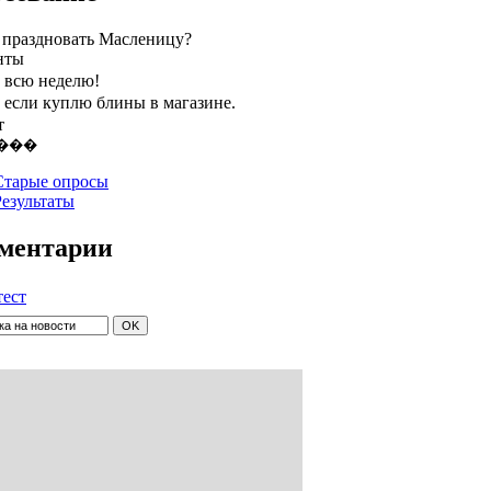
 праздновать Масленицу?
нты
, всю неделю!
, если куплю блины в магазине.
т
Старые опросы
Результаты
ментарии
тест