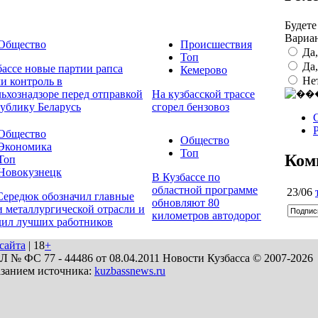
Будете
Вариа
Общество
Происшествия
Да
Топ
Да
бассе новые партии рапса
Кемерово
Не
и контроль в
льхознадзоре перед отправкой
На кузбасской трассе
публику Беларусь
сгорел бензовоз
Общество
Общество
Экономика
Топ
Ком
Топ
Новокузнецк
В Кузбассе по
областной программе
23/06
Середюк обозначил главные
обновляют 80
и металлургической отрасли и
километров автодорог
дил лучших работников
сайта
| 18
+
№ ФС 77 - 44486 от 08.04.2011 Новости Кузбасса © 2007-2026
азанием источника:
kuzbassnews.ru