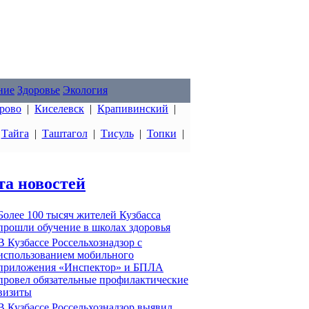
ние
Здоровье
Экология
рово
|
Киселевск
|
Крапивинский
|
|
Тайга
|
Таштагол
|
Тисуль
|
Топки
|
та новостей
Более 100 тысяч жителей Кузбасса
прошли обучение в школах здоровья
В Кузбассе Россельхознадзор с
использованием мобильного
приложения «Инспектор» и БПЛА
провел обязательные профилактические
визиты
В Кузбассе Россельхознадзор выявил