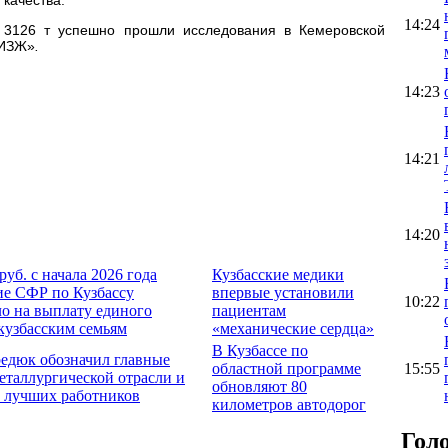
14:24
 3126 т успешно прошли исследования в Кемеровской
ИИЗЖ»
.
14:23
14:21
14:20
руб. с начала 2026 года
Кузбасские медики
ие СФР по Кузбассу
впервые установили
10:22
о на выплату единого
пациентам
кузбасским семьям
«механические сердца»
В Кузбассе по
едюк обозначил главные
областной программе
15:55
еталлургической отрасли и
обновляют 80
 лучших работников
километров автодорог
Гол