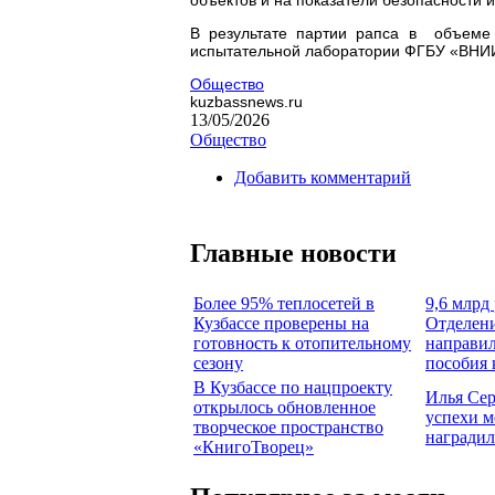
В результате партии рапса в объеме
испытательной лаборатории ФГБУ «ВН
Общество
kuzbassnews.ru
13/05/2026
Общество
Добавить комментарий
Главные новости
Более 95% теплосетей в
9,6 млрд 
Кузбассе проверены на
Отделен
готовность к отопительному
направил
сезону
пособия 
В Кузбассе по нацпроекту
Илья Сер
открылось обновленное
успехи м
творческое пространство
наградил
«КнигоТворец»