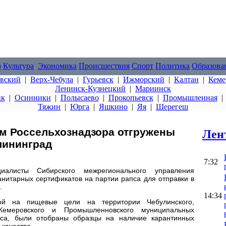
о
Культура
Экономика
Происшествия
Спорт
Политика
Образова
овский
|
Верх-Чебула
|
Гурьевск
|
Ижморский
|
Калтан
|
Кеме
Ленинск-Кузнецкий
|
Мариинск
цк
|
Осинники
|
Полысаево
|
Прокопьевск
|
Промышленная
Тяжин
|
Юрга
|
Яшкино
|
Яя
|
Шерегеш
ем Россельхознадзора отгружены
Лен
лининград
7:32
исты Сибирского межрегионального управления
нитарных сертификатов на партии рапса для отправки в
.
14:34
ой на пищевые цели на территории Чебулинского,
 Кемеровского и Промышленновского муниципальных
сса, были отобраны образцы на наличие карантинных
 качества.