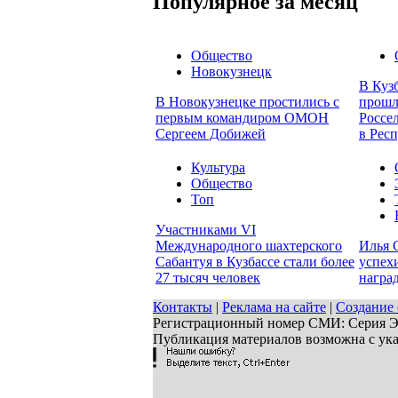
Популярное за месяц
Общество
Новокузнецк
В Куз
В Новокузнецке простились с
прошл
первым командиром ОМОН
Россе
Сергеем Добижей
в Рес
Культура
Общество
Топ
Участниками VI
Международного шахтерского
Илья 
Сабантуя в Кузбассе стали более
успех
27 тысяч человек
награ
Контакты
|
Реклама на сайте
|
Создание 
Регистрационный номер СМИ: Серия ЭЛ 
Публикация материалов возможна с ук