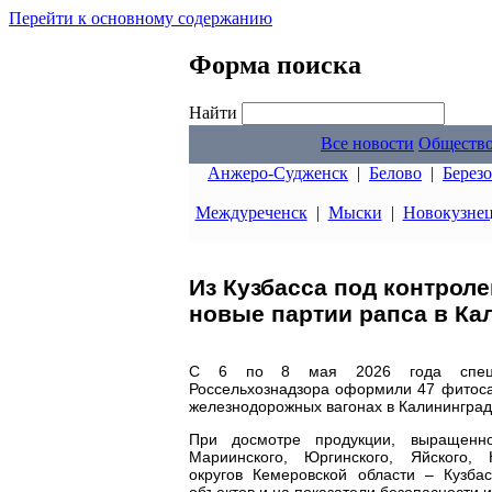
Перейти к основному содержанию
Форма поиска
Найти
Все новости
Обществ
Анжеро-Судженск
|
Белово
|
Берез
Междуреченск
|
Мыски
|
Новокузне
Из Кузбасса под контрол
новые партии рапса в Ка
С 6 по 8 мая 2026 года специал
Россельхознадзора оформили 47 фитоса
железнодорожных вагонах в Калининград
При досмотре продукции, выращенн
Мариинского, Юргинского, Яйского,
округов Кемеровской области – Кузба
объектов и на показатели безопасности и