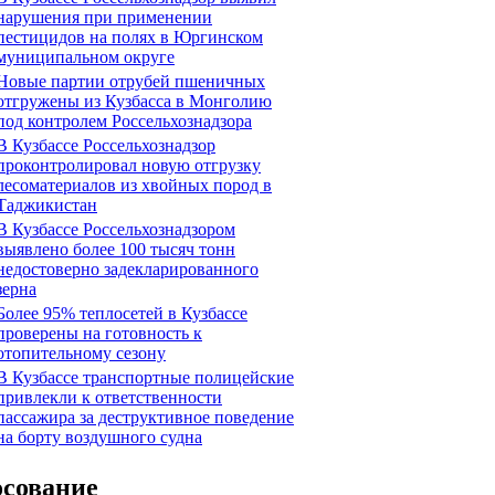
нарушения при применении
пестицидов на полях в Юргинском
муниципальном округе
Новые партии отрубей пшеничных
отгружены из Кузбасса в Монголию
под контролем Россельхознадзора
В Кузбассе Россельхознадзор
проконтролировал новую отгрузку
лесоматериалов из хвойных пород в
Таджикистан
В Кузбассе Россельхознадзором
выявлено более 100 тысяч тонн
недостоверно задекларированного
зерна
Более 95% теплосетей в Кузбассе
проверены на готовность к
отопительному сезону
В Кузбассе транспортные полицейские
привлекли к ответственности
пассажира за деструктивное поведение
на борту воздушного судна
осование